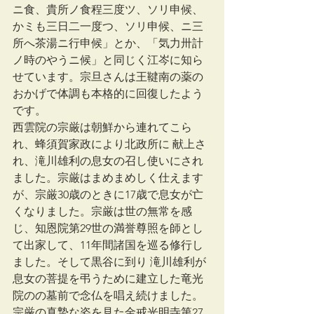
ニ食、貴所ノ食程三度ツ、ソリ申候、
かミも三日二一度つ、ソリ申候、ニ三
所へ茶湯ニ行申候」とか、「気力卅計
ノ時のやうニ候」と同じく江岑に知ら
せています。宗旦さんは王鞬南の薬の
おかげで体調も本格的に回復したよう
です。
西雲院の宗厳は朝鮮から連れてこら
れ、蜂須賀家政により北政所に 献上さ
れ、滝川雄利の息女の召し使いにされ
ました。宗厳はまめまめしく仕えます
が、宗厳30歳のときに17歳で息女が亡
くなりました。宗厳は世の無常を感
じ、知恩院第29世の満誉尊照を師とし
て出家して、11年間諸国を巡る修行し
ました。そして黒谷に到り 滝川雄利が
息女の菩提を弔うために建立した竜光
院のの墓前で念仏を唱え続けました。
宗厳の真摯な姿を見た金戒光明寺第27