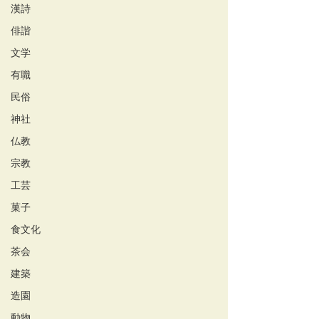
漢詩
俳諧
文学
有職
民俗
神社
仏教
宗教
工芸
菓子
食文化
茶会
建築
造園
動物