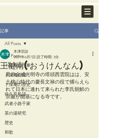
記事
All Posts
木津宗詮
All Posts
2021年6月7日
読了時間: 3分
王鞬南(おうけんなん)
卜深庵の行事
黒谷金戒光明寺の塔頭西雲院はは、安
卜深庵点描
土桃山時代の慶長文禄の役で捕らえら
卜深庵の歴史
れて日本に連れて来られた李氏朝鮮の
佐久良私語
宗厳が開基になる寺です。
武者小路千家
茶の湯研究
歴史
和歌