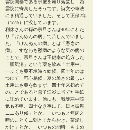
雲院開基である宗厳を頼り落髪し、西
雲院に寄寓したそうです。詩文や筆法
にま精通していました。そして正保2年
（1645）に没しています。
利休さんの孫の宗旦さんは40年にわた
り「けんぬんの病」で苦しんでいまし
た。「けんぬんの病」とは「懸念の
病」、すなわち鬱病のような気の病の
ことで、宗旦さんは王鞬南の処方した
「順気湯」という薬を飲み「土用中、
一ふくも薬不承時々給候、四十年のは
つにて、可心易候」夏の暑さの厳しい
土用にも薬を飲まず、四十年来初めて
のことであると息子江岑に当てた手紙
に認めています。他にも「我等寒中咳
気も不申、四十なき事にて、日々振舞
ニニあり候」とか、「いつもノ無病之
時のことくニ朝とくからおき、茶湯し
かけ」とか、「いつもの能時ゟもまめ