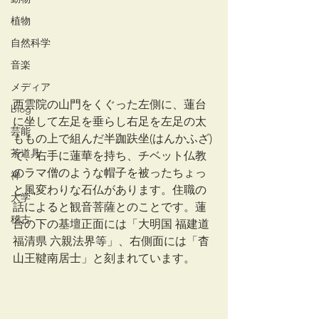
植物
自然科学
音楽
メディア
西雲院の山門をくぐった左側に、蓮台
blog
に坐して左足を垂らし右足を左足の太
芸能
ももの上で組んだ半跏趺坐(はんかふざ)
茶道具
で、右手に蓮華を持ち、チベット仏教
のラマ僧のような帽子を被ったちょっ
禅
と風変わりな石仏があります。住職の
大学
話によると観音菩薩とのことです。蓮
稽古
台の下の基壇正面には「大明国 福建道 
福清県 六親法界等」、右側面には「杳
山王鞬南居士」と刻まれています。