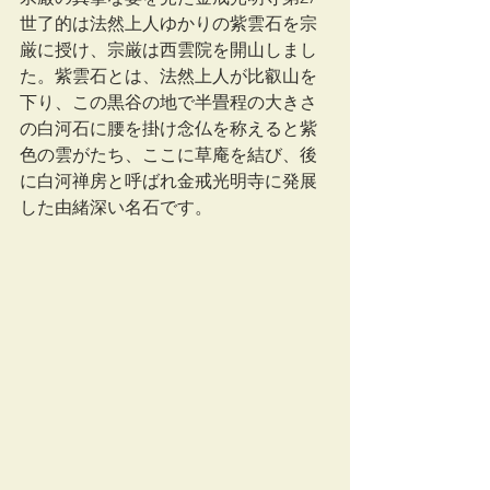
世了的は法然上人ゆかりの紫雲石を宗
厳に授け、宗厳は西雲院を開山しまし
た。紫雲石とは、法然上人が比叡山を
下り、この黒谷の地で半畳程の大きさ
の白河石に腰を掛け念仏を称えると紫
色の雲がたち、ここに草庵を結び、後
に白河禅房と呼ばれ金戒光明寺に発展
した由緒深い名石です。