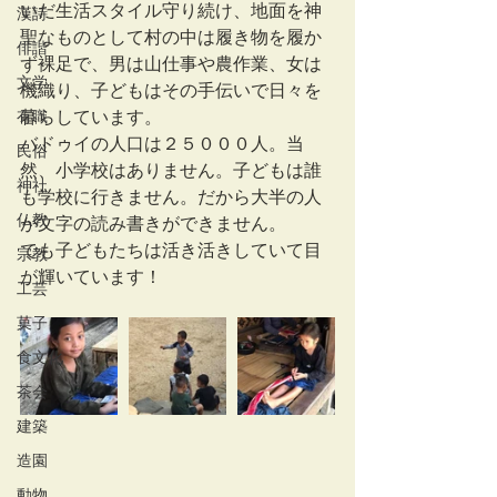
いだ生活スタイル守り続け、地面を神
漢詩
聖なものとして村の中は履き物を履か
俳諧
ず裸足で、男は山仕事や農作業、女は
文学
機織り、子どもはその手伝いで日々を
有職
暮らしています。
バドゥイの人口は２５０００人。当
民俗
然、小学校はありません。子どもは誰
神社
も学校に行きません。だから大半の人
仏教
が文字の読み書きができません。
でも子どもたちは活き活きしていて目
宗教
が輝いています！
工芸
菓子
食文化
茶会
建築
造園
動物