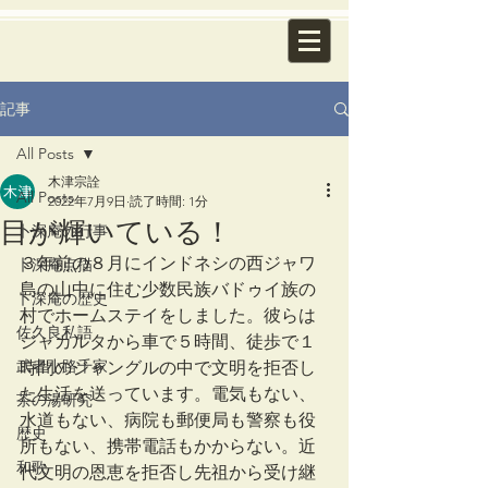
記事
All Posts
木津宗詮
All Posts
2022年7月9日
読了時間: 1分
目が輝いている！
卜深庵の行事
３年前の８月にインドネシの西ジャワ
卜深庵点描
島の山中に住む少数民族バドゥイ族の
卜深庵の歴史
村でホームステイをしました。彼らは
佐久良私語
ジャカルタから車で５時間、徒歩で１
武者小路千家
時間のジャングルの中で文明を拒否し
た生活を送っています。電気もない、
茶の湯研究
水道もない、病院も郵便局も警察も役
歴史
所もない、携帯電話もかからない。近
和歌
代文明の恩恵を拒否し先祖から受け継