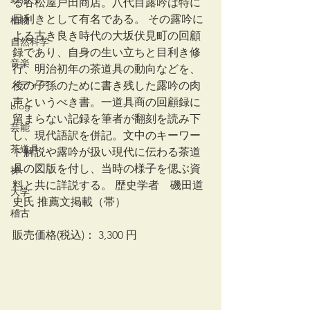
る谷松屋戸田商店。八代目露吟は特に
目利きとして有名である。 その露吟に
植物
よる古き良き時代の大坂伏見町の回顧
自然科学
録であり、自身の生い立ちと目利き修
音楽
行、明治初年の茶道具の動向などを、
メディア
後の子孫のために書き残した露吟の肉
声というべき書。一道具商の回顧録に
blog
留まらない記録を筆者が翻刻を読み下
芸能
し、現代語訳を併記。文中のキーワー
茶道具
ド解説や露吟が扱い現代に伝わる茶道
具の図版を付し、当時の様子を偲ぶ資
禅
料と共に詳説する。 歴史学者　磯田道
大学
史氏 推薦文掲載（帯）
稽古
販売価格(税込)： 3,300 円