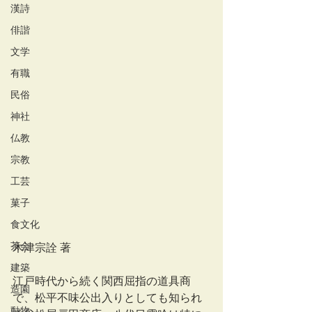
漢詩
俳諧
文学
有職
民俗
神社
仏教
宗教
工芸
菓子
食文化
茶会
木津宗詮 著
建築
江戸時代から続く関西屈指の道具商
造園
で、松平不味公出入りとしても知られ
動物