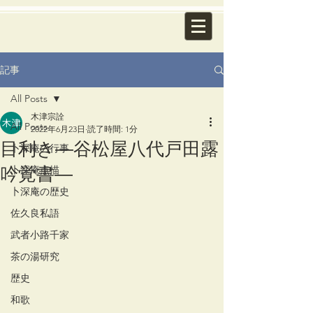
記事
All Posts
木津宗詮
All Posts
2022年6月23日
読了時間: 1分
目利き―谷松屋八代戸田露
卜深庵の行事
吟覚書―
卜深庵点描
卜深庵の歴史
佐久良私語
武者小路千家
茶の湯研究
歴史
和歌