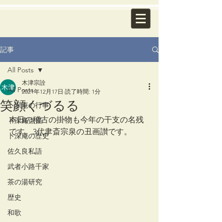
記事
All Posts
木津宗詮
All Posts
2021年12月17日
読了時間: 1分
笑顔くづるる
卜深庵の行事
本日の稽古の掛物も今年の干支の名残
卜深庵点描
です。3代聿斎宗泉の丑画讃です。
卜深庵の歴史
佐久良私語
武者小路千家
茶の湯研究
歴史
和歌