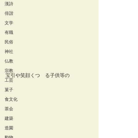
漢詩
俳諧
文学
有職
民俗
神社
仏教
宗教
宝引や笑顔くつゝる子供等の
工芸
菓子
食文化
茶会
建築
造園
動物