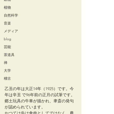
植物
自然科学
音楽
メディア
blog
芸能
茶道具
禅
大学
稽古
乙丑の年は大正14年（1925）です。今
年は辛丑 で96年前の正月の試筆です。
郷土玩具の牛車が描かれ、聿斎の発句
が認められています。
かつては牛は食肉としてではなく、農