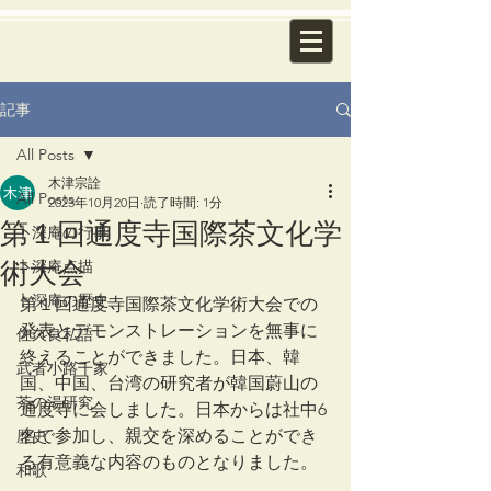
記事
All Posts
木津宗詮
All Posts
2023年10月20日
読了時間: 1分
第１回通度寺国際茶文化学
卜深庵の行事
術大会
卜深庵点描
卜深庵の歴史
第１回通度寺国際茶文化学術大会での
発表とデモンストレーションを無事に
佐久良私語
終えることができました。日本、韓
武者小路千家
国、中国、台湾の研究者が韓国蔚山の
茶の湯研究
通度寺に会しました。日本からは社中6
名で参加し、親交を深めることができ
歴史
る有意義な内容のものとなりました。
和歌