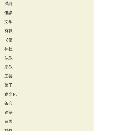
漢詩
俳諧
文学
有職
民俗
神社
仏教
宗教
工芸
菓子
食文化
茶会
建築
造園
動物