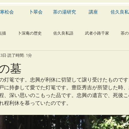
寒松会
卜翠会
茶の湯研究
講座
佐久良私
点描
卜深庵の歴史
佐久良私語
武者小路千家
茶の
月3日
読了時間: 1分
学
有職
民俗
神社
仏教
宗教
工芸
の墓
物
植物
自然科学
音楽
メディア
blog
の灯篭です。忠興が利休に切望して譲り受けたものです
戸に持参して愛でた灯篭です。豊臣秀吉が所望した時、
程、深い思いのこもった品です。忠興の遺言で、死後こ
れ程利休を慕っていたのです。