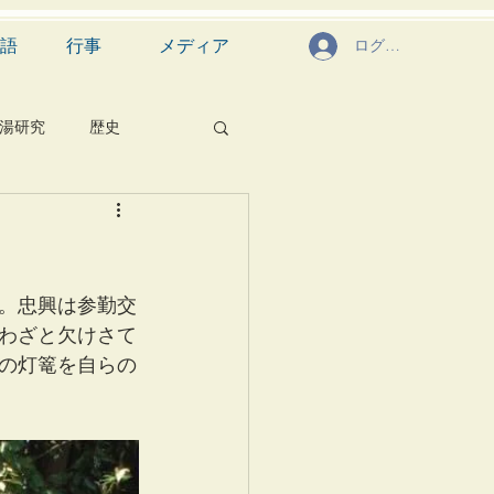
語
行事
メディア
ログイン
湯研究
歴史
菓子
食文化
芸能
茶道具
。忠興は参勤交
わざと欠けさて
の灯篭を自らの