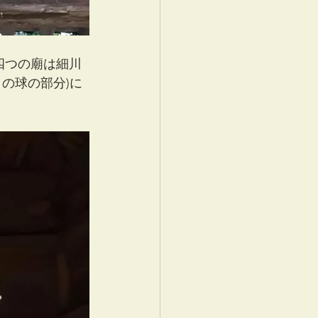
四つの廟は細川
の球の部分)に
。