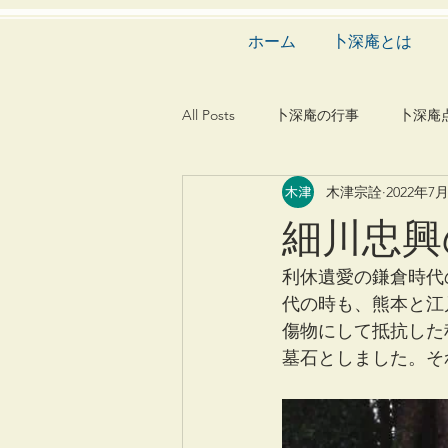
ホーム
卜深庵とは
All Posts
卜深庵の行事
卜深庵
木津宗詮
2022年7
和歌
漢詩
俳諧
文
細川忠興
茶会
建築
造園
動
利休遺愛の鎌倉時代
代の時も、熊本と江
傷物にして抵抗した
墓石としました。そ