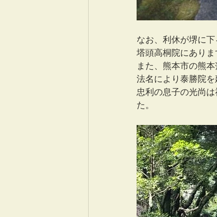
なお、利休が堺に下
塔頭高桐院にありま
また、熊本市の熊本
法名により泰勝院を
忠利の息子の光尚は
た。