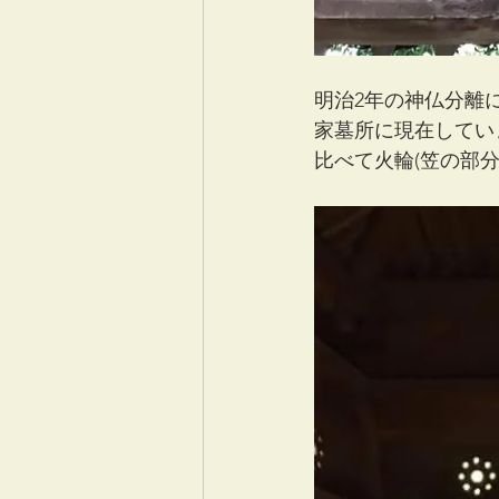
明治2年の神仏分離
家墓所に現在してい
比べて火輪(笠の部