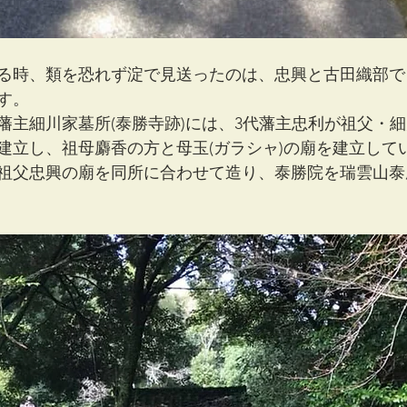
る時、類を恐れず淀で見送ったのは、忠興と古田織部で
す。
藩主細川家墓所(泰勝寺跡)には、3代藩主忠利が祖父・細
建立し、祖母麝香の方と母玉(ガラシャ)の廟を建立して
祖父忠興の廟を同所に合わせて造り、泰勝院を瑞雲山泰