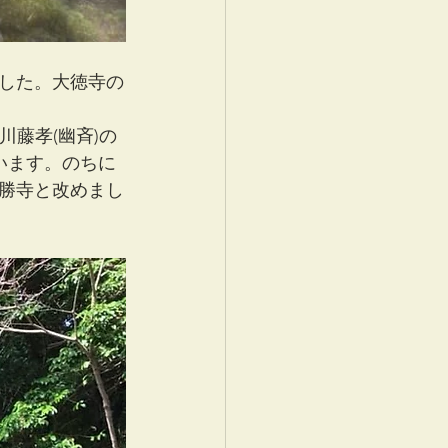
した。大徳寺の
川藤孝(幽斉)の
います。のちに
勝寺と改めまし