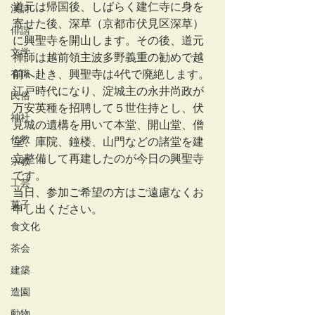
道元は帰国後、しばらく建仁寺に身を
漢詩
寄せた後、深草（京都市伏見区深草）
俳諧
に興聖寺を開山します。その後、道元
文学
禅師は越前領主波多野義重の勧めで越
有職
前へ赴き、興聖寺は4代で廃絶します。
江戸時代になり、淀城主の永井尚政が
民俗
万安英種を招聘して５世住持とし、伏
神社
見城の遺構を用いて本堂、開山堂、僧
仏教
堂、庫院、鐘楼、山門などの諸堂を建
立整備して再建したのが今日の興聖寺
宗教
です。
工芸
当日、参加ご希望の方はご遠慮なくお
菓子
申し出ください。
食文化
茶会
建築
造園
動物