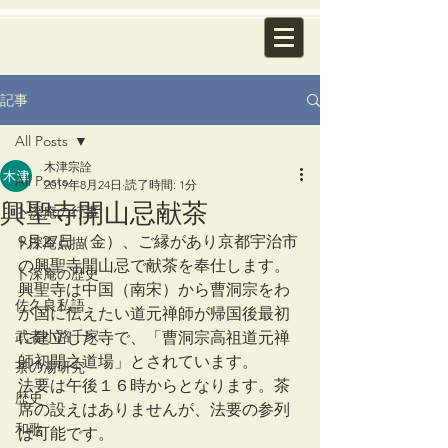
記事
All Posts
木津宗詮
All Posts
2019年8月24日
読了時間: 1分
興聖寺開山忌献茶
卜深庵の行事
9月27日（金）、ご縁があり京都宇治市
卜深庵点描
の興聖寺開山忌で献茶を奉仕します。
卜深庵の歴史
興聖寺は中国（南宋）から曹洞宗をわ
佐久良私語
が国に伝えたい道元禅師が帰国後最初
武者小路千家
に建立した寺で、「曹洞宗高祖道元禅
師初開之道場」とされています。
茶の湯研究
法要は午後１６時からとなります。茶
歴史
席の設えはありませんが、法要の参列
和歌
は可能です。