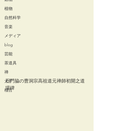
植物
自然科学
音楽
メディア
blog
芸能
茶道具
禅
石門脇の曹洞宗高祖道元禅師初開之道
大学
場碑
稽古