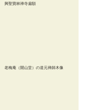
興聖寶林禅寺扁額
老梅庵（開山堂）の道元禅師木像