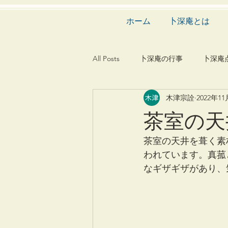
ホーム
卜深庵とは
All Posts
卜深庵の行事
卜深庵
木津宗詮
2022年1
和歌
漢詩
俳諧
文
茶室の天
茶会
建築
造園
動
茶室の天井を葺く素
われています。真菰
なギザギザがあり、