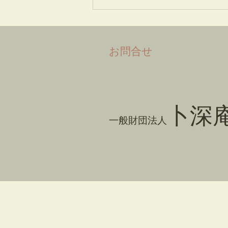
​お問合せ
卜深
一般財団法人