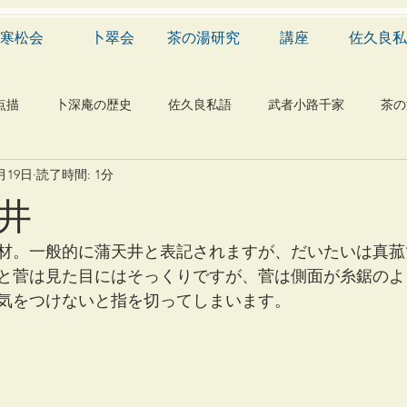
寒松会
卜翠会
茶の湯研究
講座
佐久良私
点描
卜深庵の歴史
佐久良私語
武者小路千家
茶の
1月19日
読了時間: 1分
学
有職
民俗
神社
仏教
宗教
工芸
井
物
植物
自然科学
音楽
メディア
blog
材。一般的に蒲天井と表記されますが、だいたいは真菰
と菅は見た目にはそっくりですが、菅は側面が糸鋸のよ
気をつけないと指を切ってしまいます。