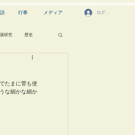
語
行事
メディア
ログイン
湯研究
歴史
菓子
食文化
芸能
茶道具
でたまに菅も使
うな細かな細か