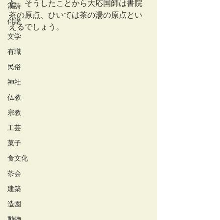
た。そうしたことから大応国師は書院
漢詩
茶の原点、ひいては茶の湯の原点とい
俳諧
えるでしょう。
文学
有職
民俗
神社
仏教
宗教
工芸
菓子
食文化
茶会
建築
造園
動物