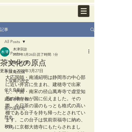
記事
All Posts
木津宗詮
All Posts
2022年3月26日
読了時間: 1分
茶文化の原点
卜深庵の行事
更新日：
2022年3月27日
卜深庵点描
大応国師・南浦紹明は静岡市の中心部
卜深庵の歴史
に近い井宮に生まれ、建穂寺で出家
佐久良私語
し、中国・南宋の径山萬寿寺で虚堂知
愚の禅をわが国に伝えました。その
武者小路千家
際、今日茶の湯のもっとも格式の高い
茶の湯研究
棚である台子を持ち帰ったとされてい
歴史
ます。この台子は筑前崇福寺に納め、
和歌
のちに京都大徳寺にもたらされまし