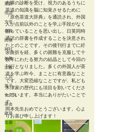
内障の診断を受け、視力のあるうちに
漢詩
茶道の知識を脳に知覚させるために
俳諧
『原色茶道大辞典』を通読され、外国
文学
人が点前以外のことを学ぶ手段がなく
有職
困っていることを思い出し、日英同時
通訳の辞書を作成することを決意され
民俗
たとのことです。その後刊行までに紆
神社
余曲折を経、多くの困難を克服して十
仏教
数年にわたる努力の結晶として今回の
刊行となりました。多くの外国人が茶
宗教
道を学ぶ昨今、まことに有意義なこと
工芸
です。大変恐縮なことですが、私ども
菓子
木津家の歴代にも項目を割いてくださ
っています。本当にありがたいことで
食文化
す。
茶会
岡本先生おめでとうございます。心よ
建築
りお喜び申し上げます！
造園
動物