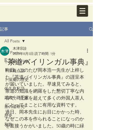
記事
All Posts
木津宗詮
All Posts
2023年8月5日
読了時間: 1分
『茶道バイリンガル事典』
卜深庵の行事
昨日、このたび岡本浩一先生が上梓し
卜深庵点描
た『茶道バイリンガル事典』の謹呈本
卜深庵の歴史
が届いていました。早速見てみると、
佐久良私語
茶道の知識を網羅をした懇切丁寧な内
武者小路千家
容で、流派を超えて多くの外国人茶人
にとってまことに有用な資料です。
茶の湯研究
過日、岡本先生にお目にかかった時、
歴史
なぜこの本を作られることになっのか
和歌
を直接うかがいました。50歳の時に緑