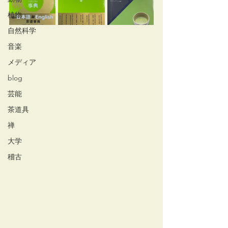
植物
自然科学
音楽
メディア
blog
芸能
茶道具
禅
大学
稽古