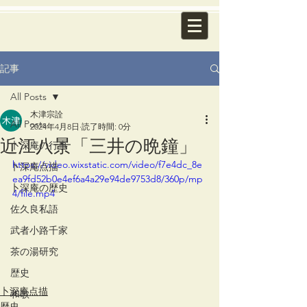
記事
All Posts
木津宗詮
All Posts
2024年4月8日
読了時間: 0分
近江八景「三井の晩鐘」
卜深庵の行事
https://video.wixstatic.com/video/f7e4dc_8e
卜深庵点描
ea9fd52b0e4ef6a4a29e94de9753d8/360p/mp
卜深庵の歴史
4/file.mp4
佐久良私語
武者小路千家
茶の湯研究
歴史
卜深庵点描
和歌
歴史