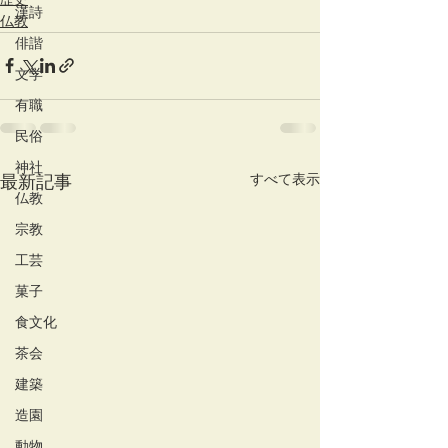
漢詩
仏教
俳諧
文学
有職
民俗
神社
すべて表示
最新記事
仏教
宗教
工芸
菓子
食文化
茶会
建築
造園
動物