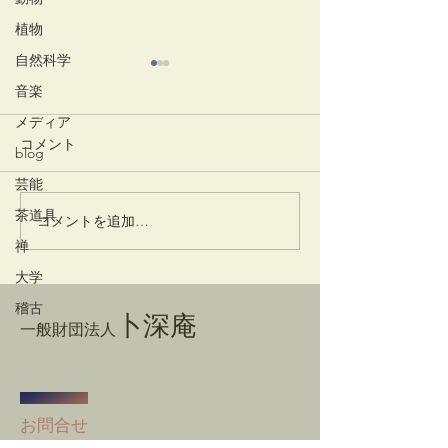
植物
自然科学
音楽
メディア
コメント
一味神水
竹蒔絵溜棗
blog
芸能
茶道具
コメントを追加…
禅
大学
稽古
卜深庵
一般財団法人
​お問合せ