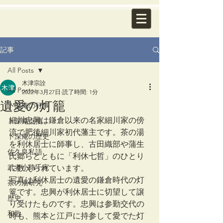
記事
All Posts
木津宗詮
All Posts
2022年3月27日
読了時間: 1分
遺愛の灯籠
卜深庵の行事
細川忠興は鎌倉以来の名家細川家の傍
卜深庵点描
流で肥後細川家初代藩主です。茶の湯
卜深庵の歴史
を利休居士に師事し、古田織部や蒲生
佐久良私語
氏郷らとともに「利休七哲」のひとり
武者小路千家
に数えられています。
写真は利休居士の遺愛の鎌倉時代の灯
茶の湯研究
篭です。忠興が利休居士に切望して譲
歴史
り受けたものです。忠興は参勤交代の
和歌
時も、熊本と江戸に持参して愛でた灯