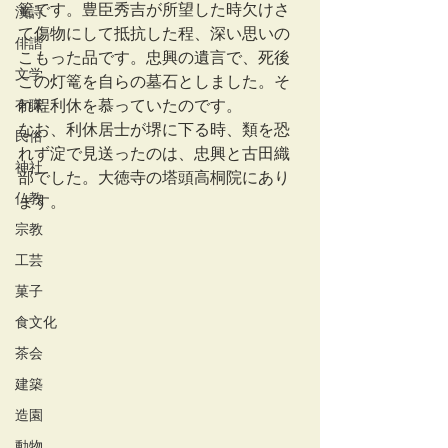
篭です。豊臣秀吉が所望した時欠けさ
漢詩
て傷物にして抵抗した程、深い思いの
俳諧
こもった品です。忠興の遺言で、死後
文学
この灯篭を自らの墓石としました。そ
有職
れ程利休を慕っていたのです。
なお、利休居士が堺に下る時、類を恐
民俗
れず淀で見送ったのは、忠興と古田織
神社
部でした。大徳寺の塔頭高桐院にあり
仏教
ます。
宗教
工芸
菓子
食文化
茶会
建築
造園
動物