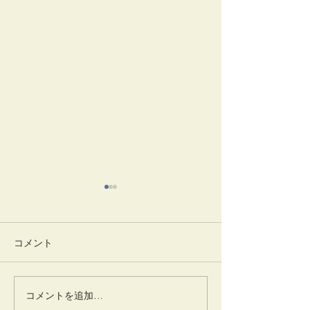
コメント
6月9日稽古場の床
5月30 稽古
コメントを追加…