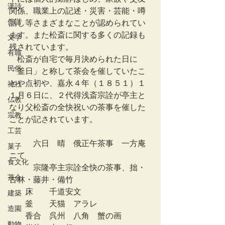
漢詩
関係、職業上の記述・災害・芸能・噂
俳諧
話し等さまざまなことが認められてい
ます。また松斎に関する多くの記録も
文学
残されています。
有職
　松斎が自宅で毎月決められた日に
民俗
「釜日」と称して茶会を催していたこ
とや点初や、嘉永４年（１８５１）１
神社
１月６日に、２代得浅斎宗詮が亭主と
仏教
なり父松斎の全快祝いの茶事を催した
宗教
ことが記されています。
工芸
　　　六日　晴　俄正午茶事　一方庵
菓子
ニて
食文化
　　　宗隆亭主宗詮全快の茶事、拙・
茶会
古林・藤井・備竹
　　床　    千道安文
建築
　　釜　    天猫　アラレ
造園
　　香合　呉州　八角　蟹の画
動物