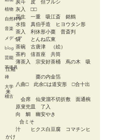
　　炭斗　皮　但フルシ
植物
　　灰入　□□
　　花生　一重　吸江斎　銘鶴
自然科学
　　水指　真伯手造　ヒヨウタン形
音楽
　　茶入　利休形小棗　普斎判
メディア
　　袋　    とんね広東
　　茶碗　古唐津　（絵）
blog
　　茶杓　僖首座　共筒
芸能
　　薄茶入　宗安好茶桶　蔦の木　吸
茶道具
江箱　
　　　　　　棗の内金箔
禅
　　八曲□　此余□は道安形　□合十出
大学
来　
稽古
　　　会席　仙叟溜不切折敷　面通椀
　　原叟兜皿　了入
　　向　鯛　幽安やき
           合ミそ
　　汁　    ヒクス白豆腐　コマチンヒ
かけ