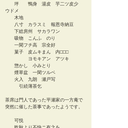
　　坪　    鴨身　湯皮　芋二ツ皮少　
ウドメ
　　木地
　　八寸　カラスミ　報恩寺納豆
　　下総房州　サカラワン　
　　吸物　こんふ　のり
　　一閑フチ高　宗全好
　　菓子　皮ムキまん　内□□□　
　　　　　ヨモキアン　アツキ
　　惣かし　小みとり
　　煙草盆　一閑ツルベ
　　火入　九朗　瀬戸写
　　　引続薄茶乞
茶席は門人であった平瀬家の一方庵で
突然に催した茶事であったようです。
　　可悦
　　昨秋より不快ニ有之を、