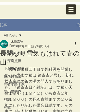
記事
All Posts
木津宗詮
All Posts
2019年9月17日
読了時間: 2分
長閑なり雪気もはれて春の
卜深庵の行事
山
卜深庵点描
卜深庵の歴史
　大坂道修町四丁目で外科医を開業し
ていた岩永文禎は 鐘奇斎と号し、初代
佐久良私語
松斎宗詮の茶の湯の門人でもありまし
武者小路千家
た。『鐘奇斎日々雑記』は、文禎が天
茶の湯研究
保１３年（１８４２）から慶応２年
（１８６６）の死ぬ直前までの２０余
歴史
年にわたり記した備忘日誌です。その
和歌
中には個人的動静はじめ、家族や交友