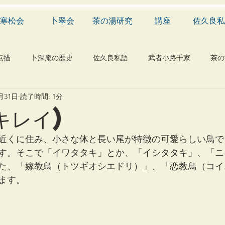
寒松会
卜翠会
茶の湯研究
講座
佐久良私
点描
卜深庵の歴史
佐久良私語
武者小路千家
茶の
0月31日
読了時間: 1分
学
有職
民俗
神社
仏教
宗教
工芸
キレイ)
物
植物
自然科学
音楽
メディア
blog
近くに住み、小さな体と長い尾が特徴の可愛らしい鳥で
す。そこで「イワタタキ」とか、「イシタタキ」、「ニ
た、「嫁教鳥（トツギオシエドリ）」、「恋教鳥（コイ
ます。