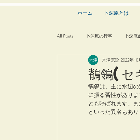
ホーム
卜深庵とは
All Posts
卜深庵の行事
卜深庵
木津宗詮
2022年1
和歌
漢詩
俳諧
文
鶺鴒(セ
茶会
建築
造園
動
鶺鴒は、主に水辺の
に振る習性がありま
とも呼ばれます。ま
といった異名もあり