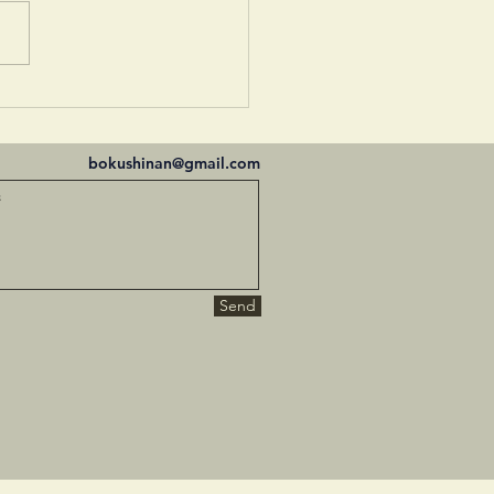
祭
bokushinan@gmail.com
Send