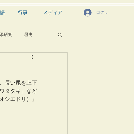
語
行事
メディア
ログイン
湯研究
歴史
菓子
食文化
芸能
茶道具
、長い尾を上下
ワタタキ」など
オシエドリ）」