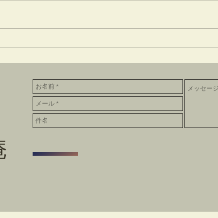
およく餅
天神
庵