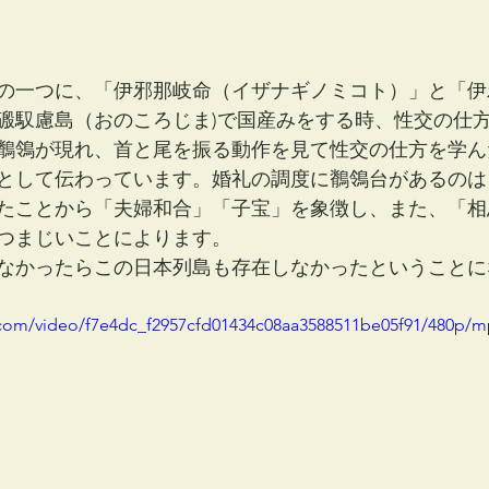
の一つに、「伊邪那岐命（イザナギノミコト）」と「伊
磤馭慮島（おのころじま)で国産みをする時、性交の仕
鶺鴒が現れ、首と尾を振る動作を見て性交の仕方を学ん
として伝わっています。婚礼の調度に鶺鴒台があるのは
たことから「夫婦和合」「子宝」を象徴し、また、「相
つまじいことによります。
なかったらこの日本列島も存在しなかったということに
ic.com/video/f7e4dc_f2957cfd01434c08aa3588511be05f91/480p/m