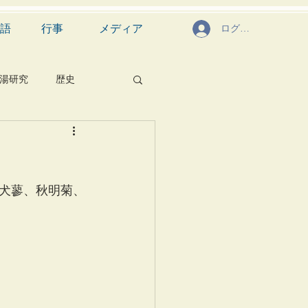
語
行事
メディア
ログイン
湯研究
歴史
菓子
食文化
芸能
茶道具
犬蓼、秋明菊、