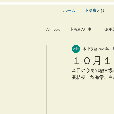
ホーム
卜深庵とは
All Posts
卜深庵の行事
卜深庵
木津宗詮
2023年1
和歌
漢詩
俳諧
文
１０月１
茶会
建築
造園
動
本日の奈良の稽古場
蔓桔梗、秋海棠、白