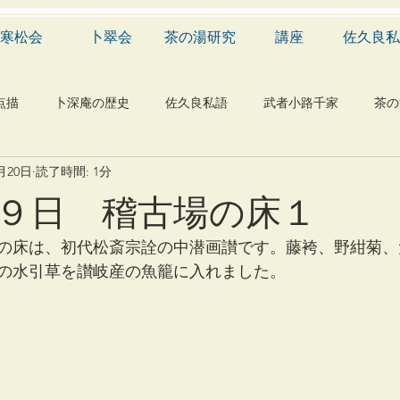
寒松会
卜翠会
茶の湯研究
講座
佐久良私
点描
卜深庵の歴史
佐久良私語
武者小路千家
茶の
0月20日
読了時間: 1分
学
有職
民俗
神社
仏教
宗教
工芸
９日 稽古場の床１
物
植物
自然科学
音楽
メディア
blog
の床は、初代松斎宗詮の中潜画讃です。藤袴、野紺菊、
の水引草を讃岐産の魚籠に入れました。