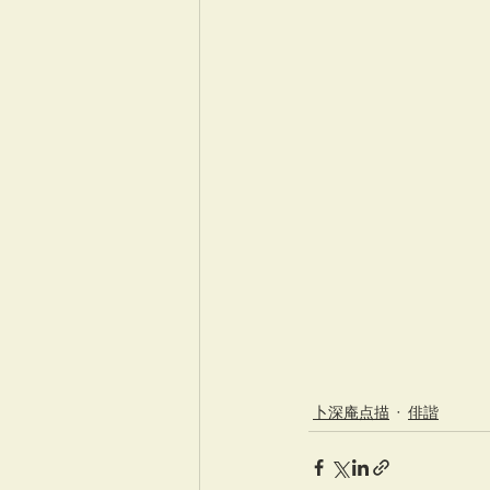
卜深庵点描
俳諧