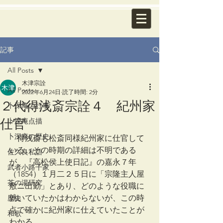
記事
All Posts
木津宗詮
All Posts
2022年6月24日
読了時間: 2分
２代得浅斎宗詮４ 紀州家
卜深庵の行事
仕官
卜深庵点描
卜深庵の歴史
　得浅斎も松斎同様紀州家に仕官して
いる。その時期の詳細は不明である
佐久良私語
が、『高松侯上使日記』の嘉永７年
武者小路千家
（1854）１月二２５日に「宗隆主人屋
茶の湯研究
敷ニ出勤」とあり、どのような役職に
就いていたかはわからないが、この時
歴史
点で確かに紀州家に仕えていたことが
和歌
わかる。