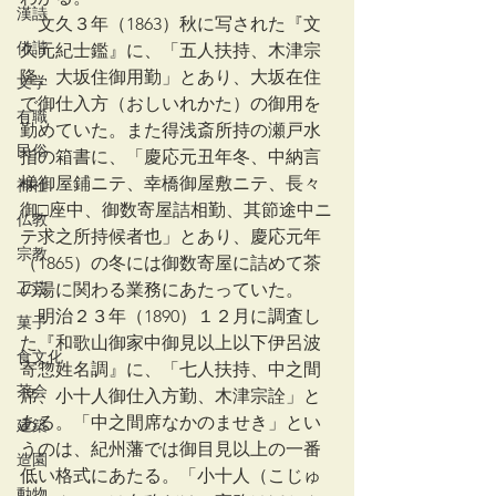
漢詩
　文久３年（1863）秋に写された『文
俳諧
久元紀士鑑』に、「五人扶持、木津宗
隆、大坂住御用勤」とあり、大坂在住
文学
で御仕入方（おしいれかた）の御用を
有職
勤めていた。また得浅斎所持の瀬戸水
民俗
指の箱書に、「慶応元丑年冬、中納言
様御屋鋪ニテ、幸橋御屋敷ニテ、長々
神社
御□座中、御数寄屋詰相勤、其節途中ニ
仏教
テ求之所持候者也」とあり、慶応元年
宗教
（1865）の冬には御数寄屋に詰めて茶
工芸
の湯に関わる業務にあたっていた。
　明治２３年（1890）１２月に調査し
菓子
た『和歌山御家中御見以上以下伊呂波
食文化
寄惣姓名調』に、「七人扶持、中之間
茶会
席、小十人御仕入方勤、木津宗詮」と
ある。「中之間席なかのませき」とい
建築
うのは、紀州藩では御目見以上の一番
造園
低い格式にあたる。「小十人（こじゅ
動物