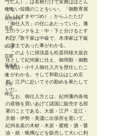
うにん）」は名称だけで実務はほとん
植物
どない役職のことをいい、「御数寄屋
詰（おすきやづめ）」からふたたび
自然科学
「御仕入方」の任にあたっていた。藩
音楽
士のランクを上・中・下と分けるとす
メディア
れば、表千家は中級で、木津家は下級
の藩士であった事がわかる。
blog
　このように得浅斎も松斎同様大坂在
芸能
住として紀州家に仕え、御用勤・御数
茶道具
寄屋詰・小十人御仕入方を歴任したこ
とがわかる。そして和歌山はじめ京
禅
都・江戸に赴いてその勤めを果たして
大学
いた。
稽古
　なお、御仕入方とは、紀州藩内各地
の産物を買いあげて諸国に販売する部
署のことである。大坂・江戸・近江・
京都・伊勢・美濃に出張所を置いて、
紀州名産の木材・木炭・蜜柑・酒・醤
油・紙・蝋燭などを販売して大いに利