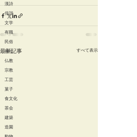
漢詩
俳諧
文学
有職
民俗
すべて表示
最新記事
神社
仏教
宗教
工芸
菓子
食文化
茶会
建築
造園
動物