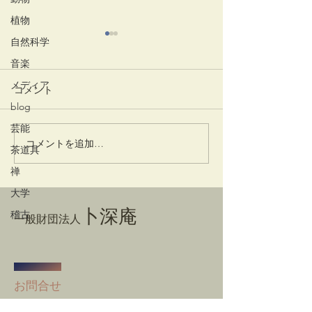
植物
自然科学
音楽
メディア
コメント
かはず
blog
芸能
コメントを追加…
利休筆 書状 
茶道具
日付
禅
大学
卜深庵
稽古
一般財団法人
​お問合せ