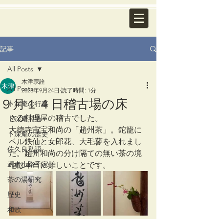
記事
All Posts
木津宗詮
All Posts
2023年9月24日
読了時間: 1分
９月１４日稽古場の床
卜深庵の行事
さる料理屋の稽古でした。
卜深庵点描
大徳寺宙宝和尚の「趙州茶」。鉈籠に
卜深庵の歴史
ベル鉄仙と女郎花、大毛蓼を入れまし
佐久良私語
た。趙州和尚の分け隔ての無い茶の境
武者小路千家
地は本当に難しいことです。
茶の湯研究
歴史
和歌