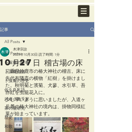
記事
All Posts
木津宗詮
All Posts
2023年10月30日
読了時間: 1分
10月27日 稽古場の床
卜深庵の行事
三重県鈴鹿市の椿大神社の稽古。床に
卜深庵点描
先代有隣斎の横物「紅樹」を掛けまし
卜深庵の歴史
た。秋明菊と濱菊、犬蓼、水引草、吾
佐久良私語
亦紅を虫籠花入に。
武者小路千家
少し早いように思いましたが、入道ヶ
岳麓の椿大神社の境内は、掛物同様紅
茶の湯研究
葉が始まっています。
歴史
和歌