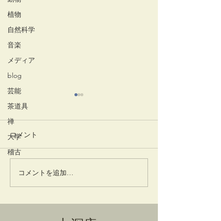
植物
自然科学
音楽
メディア
blog
芸能
茶道具
禅
コメント
大学
かはず
稽古
コメントを追加…
利休筆 書状 
日付