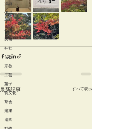
漢詩
俳諧
文学
有職
民俗
神社
仏教
宗教
工芸
菓子
すべて表示
最新記事
食文化
茶会
建築
造園
動物