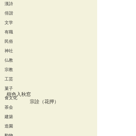
漢詩
俳諧
文学
有職
民俗
神社
仏教
宗教
工芸
菓子
 樹色入秋窓
食文化
　　　　　宗詮（花押）
茶会
建築
造園
動物