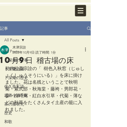
記事
All Posts
木津宗詮
All Posts
2022年10月9日
読了時間: 1分
10月9日 稽古場の床
卜深庵の行事
初代松斎宗詮の「  樹色入秋窓（じゅし
卜深庵点描
ょくしゅうそうにいる）」を床に掛け
卜深庵の歴史
ました。花は名残ということで秋明
佐久良私語
菊・紫式部・秋海棠・藤袴・男郎花・
武者小路千家
蓼・白時鳥・紅白水引草・代菊・薄な
どの秋草をたくさんタイ土産の籠に入
茶の湯研究
れました。
歴史
和歌