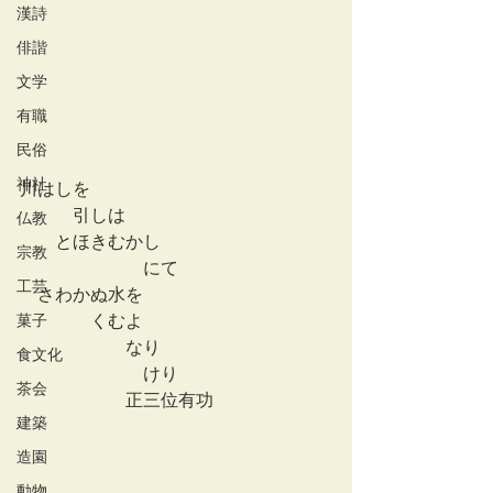
漢詩
俳諧
文学
有職
民俗
神社
川はしを
　　　引しは
仏教
　　とほきむかし
宗教
　　　　　　　にて
工芸
　さわかぬ水を
菓子
　　　　くむよ
　　　　　　なり　　
食文化
　　　　　　　けり
茶会
　　　　　　正三位有功
建築
造園
動物