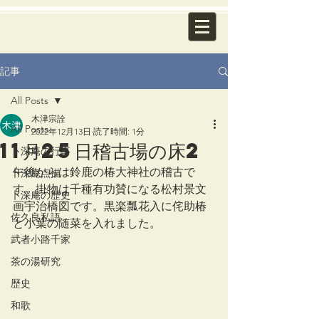
記事
All Posts
木津宗詮
All Posts
2022年12月13日
読了時間: 1分
11月25日稽古場の床2
卜深庵の行事
午後からは鈴鹿の椿大神社の稽古で
卜深庵点描
す。掛物は千種有功賛になる松村景文
卜深庵の歴史
画宇治橋図です。黒楽瓢花入に侘助椿
佐久良私語
と小葉の随菜を入れました。
武者小路千家
茶の湯研究
歴史
和歌