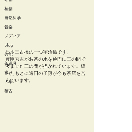
植物
自然科学
音楽
メディア
blog
日本三古橋の一つ宇治橋です。
芸能
豊臣秀吉がお茶の水を通円に三の間で
茶道具
汲ませた三の間が描かれています。橋
禅
のたもとに通円の子孫が今も茶店を営
んでいます。
大学
稽古