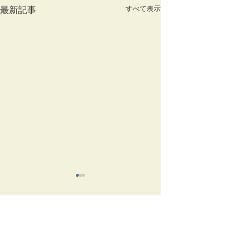
すべて表示
最新記事
コメント
竹蒔絵溜棗
放生会