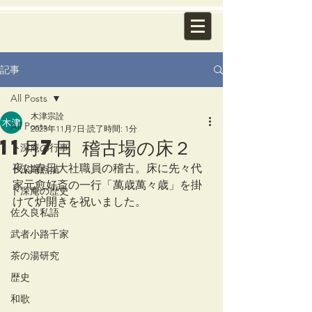
記事
All Posts
木津宗詮
All Posts
2023年11月7日
読了時間: 1分
11月7日 稽古場の床２
卜深庵の行事
夜は春日大社職員の稽古。床に先々代
卜深庵点描
家元愈好斎の一行「萬歳萬々歳」を掛
卜深庵の歴史
けて炉開きを祝いました。
佐久良私語
武者小路千家
茶の湯研究
歴史
和歌