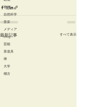
植物
自然科学
音楽
メディア
すべて表示
最新記事
blog
芸能
茶道具
禅
大学
稽古