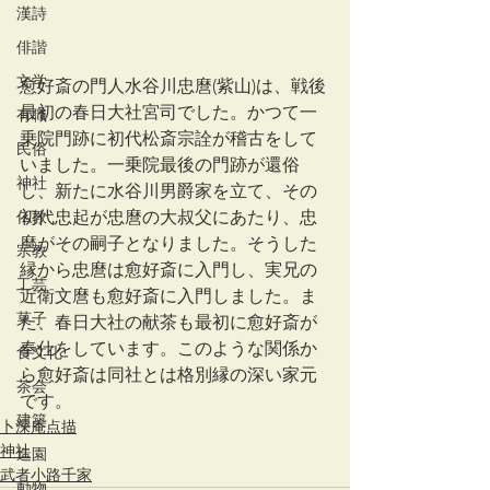
漢詩
俳諧
文学
愈好斎の門人水谷川忠麿(紫山)は、戦後
最初の春日大社宮司でした。かつて一
有職
乗院門跡に初代松斎宗詮が稽古をして
民俗
いました。一乗院最後の門跡が還俗
神社
し、新たに水谷川男爵家を立て、その
仏教
初代忠起が忠麿の大叔父にあたり、忠
麿がその嗣子となりました。そうした
宗教
縁から忠麿は愈好斎に入門し、実兄の
工芸
近衛文麿も愈好斎に入門しました。ま
菓子
た、春日大社の献茶も最初に愈好斎が
奉仕をしています。このような関係か
食文化
ら愈好斎は同社とは格別縁の深い家元
茶会
です。
建築
卜深庵点描
神社
造園
武者小路千家
動物