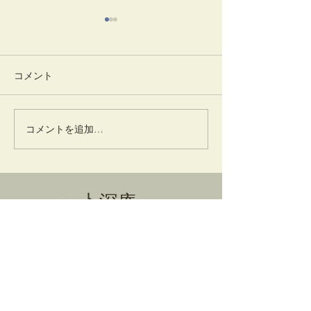
コメント
一味神水
竹蒔絵溜棗
コメントを追加…
卜深庵
一般財団法人
​お問合せ