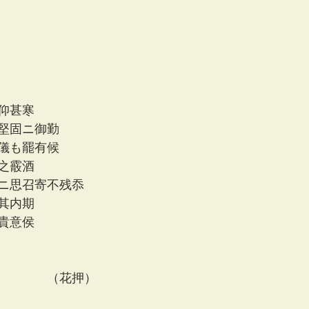
仰甚寒
堅固ニ御勤
儀も罷有候
之霰酒
ニ思召寄不残忝
其内期
貴意侯
　　　　（花押）