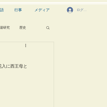
語
行事
メディア
ログイン
湯研究
歴史
菓子
食文化
芸能
茶道具
花入に西王母と