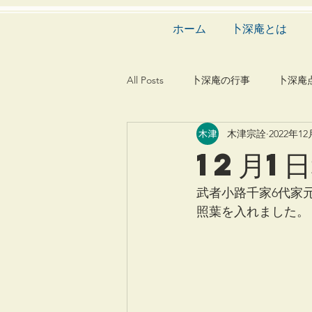
ホーム
卜深庵とは
All Posts
卜深庵の行事
卜深庵
木津宗詮
2022年1
和歌
漢詩
俳諧
文
12月1
茶会
建築
造園
動
武者小路千家6代家
照葉を入れました。