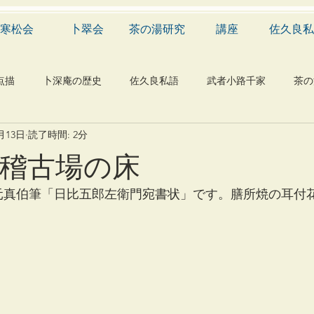
寒松会
卜翠会
茶の湯研究
講座
佐久良私
点描
卜深庵の歴史
佐久良私語
武者小路千家
茶の
2月13日
読了時間: 2分
学
有職
民俗
神社
仏教
宗教
工芸
日稽古場の床
物
植物
自然科学
音楽
メディア
blog
元真伯筆「日比五郎左衛門宛書状」です。膳所焼の耳付