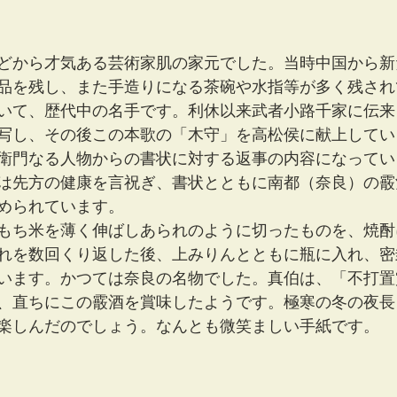
どから才気ある芸術家肌の家元でした。当時中国から新
品を残し、また手造りになる茶碗や水指等が多く残され
いて、歴代中の名手です。利休以来武者小路千家に伝来
写し、その後この本歌の「木守」を高松侯に献上してい
衛門なる人物からの書状に対する返事の内容になってい
は先方の健康を言祝ぎ、書状とともに南都（奈良）の霰
められています。
もち米を薄く伸ばしあられのように切ったものを、焼酎
れを数回くり返した後、上みりんとともに瓶に入れ、密
います。かつては奈良の名物でした。真伯は、「不打置
、直ちにこの霰酒を賞味したようです。極寒の冬の夜長
楽しんだのでしょう。なんとも微笑ましい手紙です。