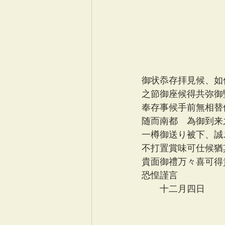
御状忝存拝見候、如
之節御座候得共弥御
奉存事候手前無相替
随而南都ゟ為御到来
一樽御送り被下、誠
不打置賞味可仕候猶
貴面御禮万々喜可得
恐惶謹言
　　十二月四日
　　　　　　　　　