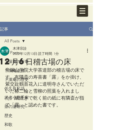
記事
All Posts
木津宗詮
All Posts
2022年12月13日
読了時間: 1分
12月6日稽古場の床
卜深庵の行事
帝塚山学院大学茶道部の稽古場の床で
卜深庵点描
す。有隣斎の寿喜書「露」をか掛け、
卜深庵の歴史
紫交趾鶴首花入に道明寺さんでいただ
佐久良私語
いた椿二輪と雪柳の照葉を入れまし
武者小路千家
た。紙漉きで乾く前の紙に有隣斎が指
で「露」と認めた書です。
茶の湯研究
歴史
和歌