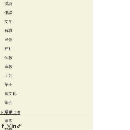
漢詩
俳諧
文学
有職
民俗
神社
仏教
宗教
工芸
菓子
食文化
茶会
建築
卜深庵点描
造園
動物