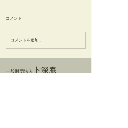
コメント
竹蒔絵溜棗
放生会
コメントを追加…
卜深庵
一般財団法人
​お問合せ