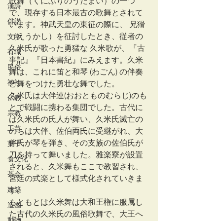
歌舞（くにぶりのうたまい）の一つ
漢詩
で、現存する日本最古の歌舞とされて
俳諧
います。神武天皇の東征の際に、 兄猾
（えうかし）を征討したとき、従者の
文学
久米氏が歌った勇猛な 久米歌が、『古
有職
事記』『日本書紀』にみえます。久米
民俗
舞は、これに笛と和琴 (わごん) の伴奏
神社
と舞をつけた勇壮な舞でした。
久米氏は大伴連(おおとものむらじ)のも
仏教
とで戦闘に携わる集団でした。古代に
宗教
は久米氏の氏人が舞い、久米氏滅亡の
工芸
のちは大伴、佐伯両氏に受継がれ、大
伴氏が琴を弾き、その支族の佐伯氏が
菓子
刀を持って舞いました。雅楽寮が設置
食文化
されると、久米舞もここで教習され、
茶会
宮廷の式楽として様式化されていきま
建築
す。
もともとは久米舞は大和王権に服属し
造園
た古代の久米氏の風俗歌舞で、大王へ
動物