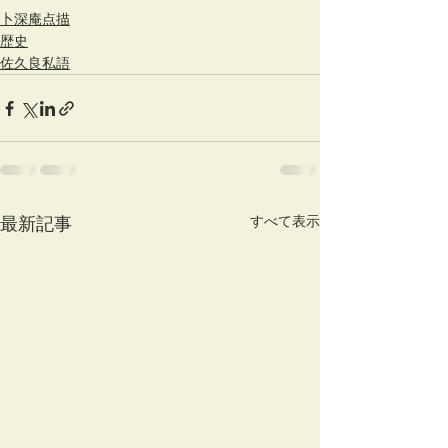
卜深庵点描
歴史
佐久良私語
すべて表示
最新記事