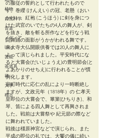
の服従の誓約として行われたもので
植物
す。巻纓 (けんえい) の冠、老懸（おい
かけ）、紅袍 (こうほう) に剣を身につ
自然科学
けた武官のいでたちの4人の舞人が、剣
音楽
を抜き、敵を斬る所作などを行なう戦
メディア
闘舞踊の面影がうかがわれる舞です。
blog
東大寺大仏開眼供養では20人の舞人に
よって演じられました。平安時代にな
芸能
ると大嘗会(だいじょうえ)の豊明節会(と
茶道具
よあかりのせちえ)に行われることが慣
禅
例化します。
室町時代に応仁の乱により一時断絶し
大学
ますが、文政元年（1818年）の 仁孝天
稽古
皇即位の大嘗会で、篳篥(ひちりき)、和
琴、笛による四人舞として再興されま
した。戦前は大嘗祭や 紀元節の際など
に舞われていました。
戦後は橿原神宮などで演じられ、また
平成の即位の礼では、大饗の儀に続い