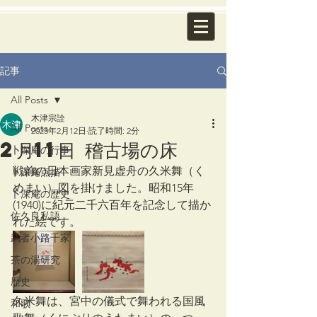
記事
All Posts
木津宗詮
All Posts
2023年2月12日
読了時間: 2分
2月11日 稽古場の床
卜深庵の行事
戦前の日本画家新見虚舟の久米舞（く
卜深庵点描
めまい）図を掛けました。昭和15年
卜深庵の歴史
(1940)に紀元二千六百年を記念して描か
佐久良私語
れた絵です。
武者小路千家
茶の湯研究
歴史
久米舞は、宮中の儀式で舞われる国風
和歌