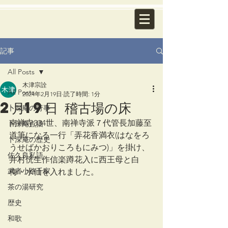
記事
All Posts
木津宗詮
All Posts
2024年2月19日
読了時間: 1分
2月19日 稽古場の床
卜深庵の行事
南禅寺334世、南禅寺派７代管長加藤至
卜深庵点描
道筆になる一行「弄花香満衣(はなをろ
卜深庵の歴史
うせばかおりころもにみつ)」を掛け、
佐久良私語
井村侊生作信楽蹲花入に西王母と白
武者小路千家
梅・水仙を入れました。
茶の湯研究
歴史
和歌