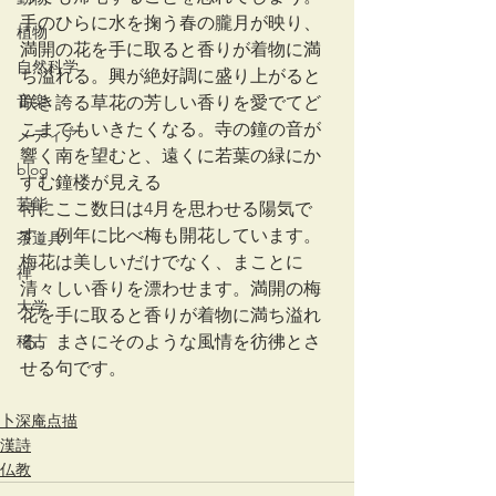
手のひらに水を掬う春の朧月が映り、
植物
満開の花を手に取ると香りが着物に満
自然科学
ち溢れる。興が絶好調に盛り上がると
音楽
咲き誇る草花の芳しい香りを愛でてど
こまでもいきたくなる。寺の鐘の音が
メディア
響く南を望むと、遠くに若葉の緑にか
blog
すむ鐘楼が見える
芸能
特にここ数日は4月を思わせる陽気で
す。例年に比べ梅も開花しています。
茶道具
梅花は美しいだけでなく、まことに
禅
清々しい香りを漂わせます。満開の梅
大学
花を手に取ると香りが着物に満ち溢れ
稽古
る。まさにそのような風情を彷彿とさ
せる句です。
卜深庵点描
漢詩
仏教