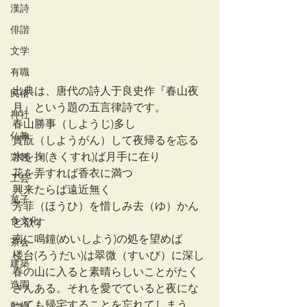
漢詩
俳諧
文学
有職
出典は、唐代の詩人于良史作『春山夜
民俗
月』という題の五言律詩です。
神社
春山勝事（しようじ)多し　
仏教
賞翫（しようがん）して夜帰るを忘る
水を掬(きくすれ)ば月手に在り
宗教
花を弄すれば香衣に満つ
工芸
興来たらば遠近無く
菓子
芳菲（ほうひ）を惜しみ去（ゆ）かん
食文化
と欲す
南に鳴鐘(めいしよう)の処を望めば
茶会
楼台(ろうだい)は翠微（すいび）に深し
建築
春の山に入ると素晴らしいことがたく
造園
さんある。それを愛でていると夜にな
っても帰宅することを忘れてしまう。
動物