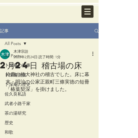
記事
All Posts
木津宗詮
All Posts
2023年2月24日
読了時間: 1分
2月24日 稽古場の床
卜深庵の行事
鈴鹿の椿大神社の稽古でした。床に幕
卜深庵点描
末・明治の公家正親町三條実徳の短冊
卜深庵の歴史
「椿葉契深」を掛けました。
佐久良私語
武者小路千家
茶の湯研究
歴史
和歌