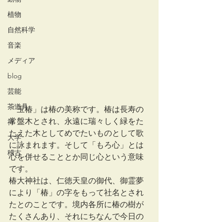
植物
自然科学
音楽
メディア
blog
芸能
茶道具
「玉椿」は椿の美称です。椿は長寿の
常盤木とされ、永遠に瑞々しく緑をた
禅
たえた木としてめでたいものとして歌
大学
に詠まれます。そして「もろ心」とは
稽古
心を併せることとか同じ心という意味
です。
椿大神社は、仁徳天皇の御代、御霊夢
により「椿」の字をもって社名とされ
たとのことです。境内各所に椿の樹が
たくさんあり、それにちなんで今日の