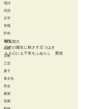
漢詩
俳諧
文学
有職
民俗
神社
椿葉契久
呉竹の園生に根さす玉つはき
仏教
もろ心にも千世をふぬらし　實徳
宗教
工芸
菓子
食文化
茶会
建築
造園
動物