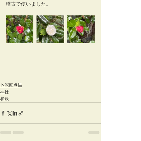
稽古で使いました。
卜深庵点描
神社
和歌