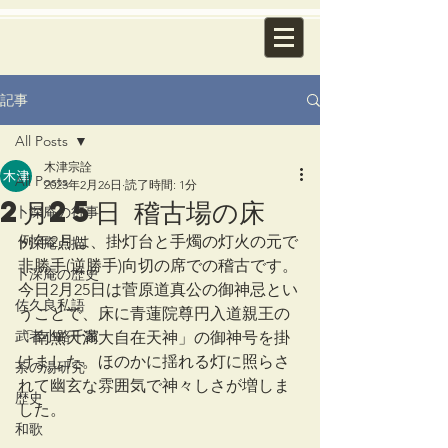
記事
All Posts
木津宗詮
All Posts
2023年2月26日
読了時間: 1分
2月25日 稽古場の床
卜深庵の行事
例年2月は、掛灯台と手燭の灯火の元で
卜深庵点描
非勝手(逆勝手)向切の席での稽古です。
卜深庵の歴史
今日2月25日は菅原道真公の御神忌とい
佐久良私語
うことで、床に青蓮院尊円入道親王の
武者小路千家
「南無天満大自在天神」の御神号を掛
けました。ほのかに揺れる灯に照らさ
茶の湯研究
れて幽玄な雰囲気で神々しさが増しま
歴史
した。
和歌