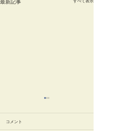
すべて表示
最新記事
コメント
一味神水
竹蒔絵溜棗