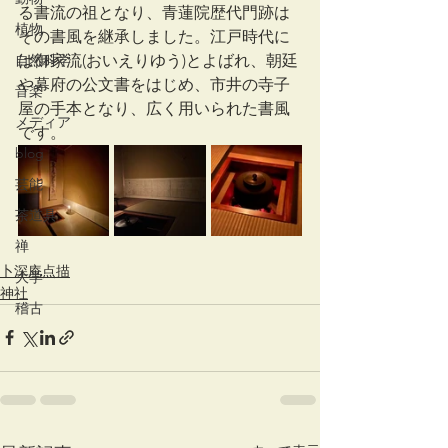
る書流の祖となり、青蓮院歴代門跡は
植物
その書風を継承しました。江戸時代に
は御家流(おいえりゆう)とよばれ、朝廷
自然科学
や幕府の公文書をはじめ、市井の寺子
音楽
屋の手本となり、広く用いられた書風
メディア
です。
blog
芸能
茶道具
禅
卜深庵点描
大学
神社
稽古