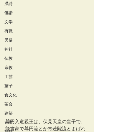
漢詩
俳諧
文学
有職
民俗
神社
仏教
宗教
工芸
菓子
食文化
茶会
建築
尊円入道親王は、伏見天皇の皇子で、
造園
能書家で尊円流とか青蓮院流とよばれ
動物