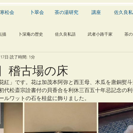
寒松会
卜翠会
茶の湯研究
講座
佐久良私
点描
卜深庵の歴史
佐久良私語
武者小路千家
茶の
月17日
読了時間: 1分
学
有職
民俗
神社
仏教
宗教
工芸
日 稽古場の床
物
植物
自然科学
音楽
メディア
blog
花紅」です。花は加茂本阿弥と西王母、木瓜を唐銅熨斗
初代松斎宗詮書付の貝香合を利休三百五十年忌記念の利
ールワットの石を桂盆に飾りました。