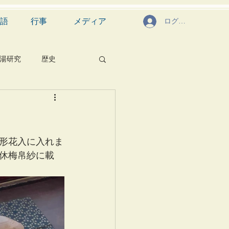
語
行事
メディア
ログイン
湯研究
歴史
菓子
食文化
芸能
茶道具
形花入に入れま
休梅帛紗に載