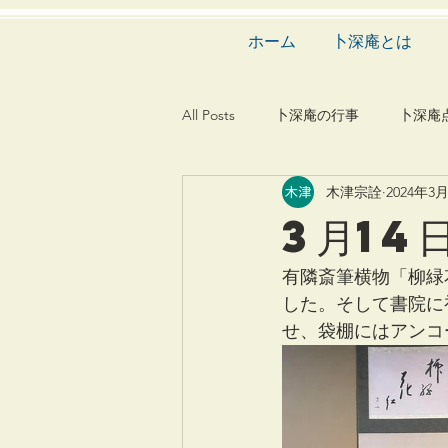
ホーム
卜深庵とは
All Posts
卜深庵の行事
卜深庵
木津宗詮
2024年3
和歌
漢詩
俳諧
文
3月14
茶会
建築
造園
動
有隣斎筆横物「柳緑
した。そして書院に
せ、袋棚にはアンコ