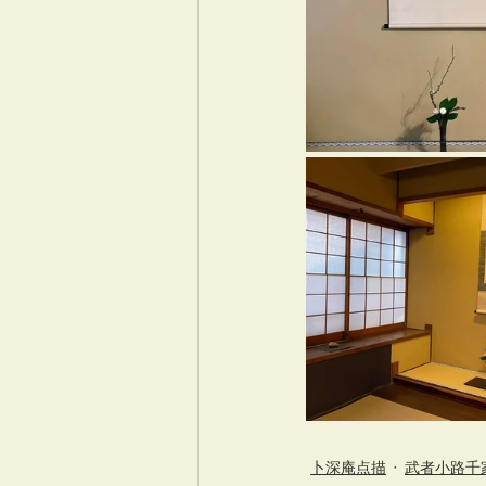
卜深庵点描
武者小路千