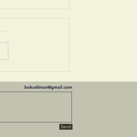
会
bokushinan@gmail.com
Send