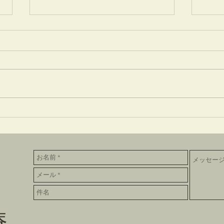
竹蒔絵溜棗
放生
庵