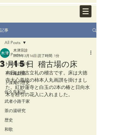
記事
All Posts
木津宗詮
All Posts
2023年3月16日
読了時間: 1分
3月15日 稽古場の床
卜深庵の行事
本日は稽古立礼の稽古です。床は大徳
卜深庵点描
寺大心義統の柿本人丸画讃を掛けまし
卜深庵の歴史
た。紅妙蓮寺と白玉の2本の椿と日向水
佐久良私語
木を粉引の花入に入れました。
武者小路千家
茶の湯研究
歴史
和歌