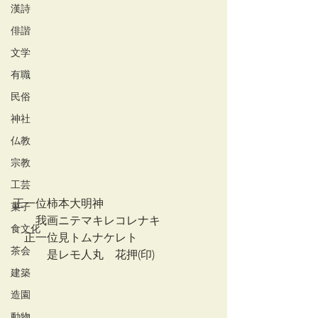
漢詩
俳諧
文学
有職
民俗
神社
仏教
宗教
工芸
正一位柿本大明神
菓子
　　我画ニテマキレコレナキ
食文化
　正一位見トムナケレト　
茶会
　　　是レモ人丸　花押(印)
建築
造園
動物