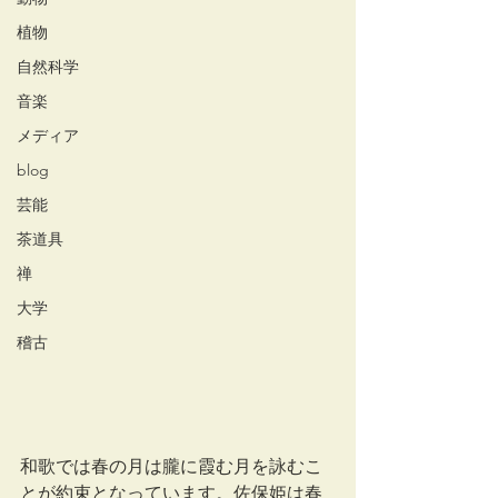
植物
自然科学
音楽
メディア
blog
芸能
茶道具
禅
大学
稽古
和歌では春の月は朧に霞む月を詠むこ
とが約束となっています。佐保姫は春