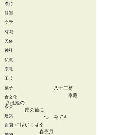
漢詩
俳諧
文学
有職
民俗
神社
仏教
宗教
工芸
菓子
　　　　　　　　　　八十三翁
　　　　　　　　　　　　　季鷹
食文化
さほ姫の
茶会
　　　　霞の袖に
建築
　　　　　　　　つゝみても
　　にほひこほるゝ
造園
　　　　　　　春夜月
動物