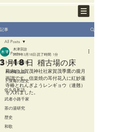
記事
All Posts
木津宗詮
All Posts
2023年3月18日
読了時間: 1分
3月18日 稽古場の床
卜深庵の行事
幕末の上賀茂神社社家賀茂季鷹の朧月
卜深庵点描
画讃です。信楽焼の耳付花入に紅妙蓮
卜深庵の歴史
寺椿とれんぎようレンギョウ（連翹）
佐久良私語
を入れました。
武者小路千家
茶の湯研究
歴史
和歌