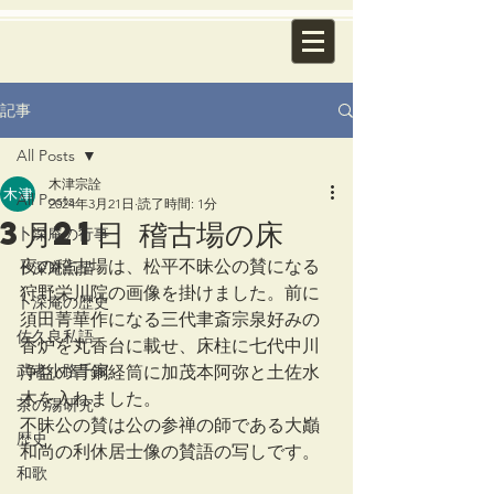
記事
All Posts
木津宗詮
All Posts
2024年3月21日
読了時間: 1分
3月21日 稽古場の床
卜深庵の行事
夜の稽古場は、松平不昧公の賛になる
卜深庵点描
狩野栄川院の画像を掛けました。前に
卜深庵の歴史
須田菁華作になる三代聿斎宗泉好みの
佐久良私語
香炉を丸香台に載せ、床柱に七代中川
武者小路千家
浄益の青銅経筒に加茂本阿弥と土佐水
木を入れました。
茶の湯研究
不昧公の賛は公の参禅の師である大巓
歴史
和尚の利休居士像の賛語の写しです。
和歌