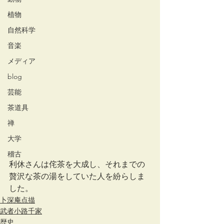
植物
自然科学
音楽
メディア
blog
芸能
茶道具
禅
大学
稽古
利休さんは侘茶を大成し、それまでの
贅沢な茶の湯をしていた人を紛らしま
した。
卜深庵点描
武者小路千家
歴史