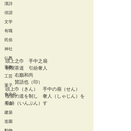
漢詩
俳諧
文学
有職
民俗
神社
仏教
頭上之巾　手中之扇
宗教
制喫茶道　引紛奢人
　　右巓和尚
工芸
　　賛語也（印）
菓子
頭上巾（きん）　手中の扇（せん）
食文化
喫茶の道を制し　奢人（しゃじん）を
引紛（いんぷん）す
茶会
建築
造園
動物