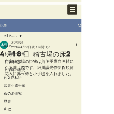
記事
All Posts
木津宗詮
All Posts
2024年4月18日
読了時間: 1分
4月18日 稽古場の床2
卜深庵の行事
自宅稽古場の掛物は賀茂季鷹自画賛に
卜深庵点描
なる朧月図です。細川護光作伊賀焼筒
卜深庵の歴史
花入に赤玉椿と小手毬を入れました。
佐久良私語
武者小路千家
茶の湯研究
歴史
和歌