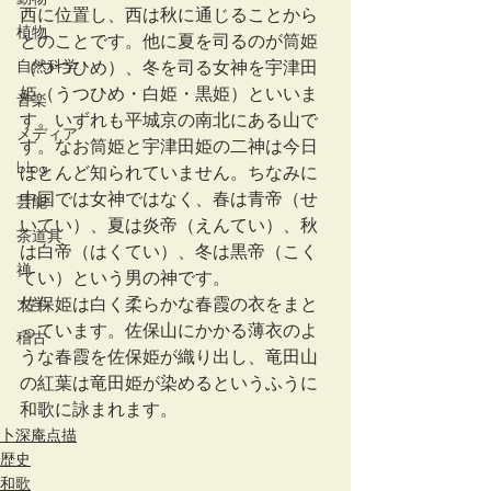
西に位置し、西は秋に通じることから
植物
とのことです。他に夏を司るのが筒姫
自然科学
（つつひめ）、冬を司る女神を宇津田
姫（うつひめ・白姫・黒姫）といいま
音楽
す。いずれも平城京の南北にある山で
メディア
す。なお筒姫と宇津田姫の二神は今日
blog
ほとんど知られていません。ちなみに
中国では女神ではなく、春は青帝（せ
芸能
いてい）、夏は炎帝（えんてい）、秋
茶道具
は白帝（はくてい）、冬は黒帝（こく
禅
てい）という男の神です。
佐保姫は白く柔らかな春霞の衣をまと
大学
っています。佐保山にかかる薄衣のよ
稽古
うな春霞を佐保姫が織り出し、竜田山
の紅葉は竜田姫が染めるというふうに
和歌に詠まれます。
卜深庵点描
歴史
和歌