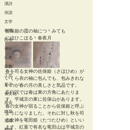
漢詩
俳諧
文学
有職
佐保姫の霞の袖につ丶みても
にほひこほる丶春夜月　　
民俗
神社
仏教
宗教
春を司る女神の佐保姫（さほひめ）が
工芸
いくら衣の袖に包んでも、包みきれな
菓子
いのが春の月の美しさと気品です。
五行説では春は東の方角にあたりま
食文化
す。平城京の東に佐保山があります。
茶会
春の女神が宿ることから佐保姫と呼ぶ
建築
ようになりました。それに対し秋を司
る女神を竜田姫（たつたひめ）といい
造園
ます。紅葉で有名な竜田山は平城京の
動物