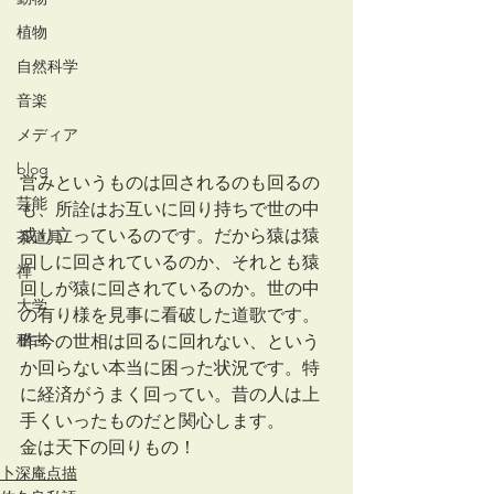
植物
自然科学
音楽
メディア
blog
営みというものは回されるのも回るの
芸能
も、所詮はお互いに回り持ちで世の中
成り立っているのです。だから猿は猿
茶道具
回しに回されているのか、それとも猿
禅
回しが猿に回されているのか。世の中
大学
の有り様を見事に看破した道歌です。
稽古
昨今の世相は回るに回れない、という
か回らない本当に困った状況です。特
に経済がうまく回ってい。昔の人は上
手くいったものだと関心します。
金は天下の回りもの！
卜深庵点描