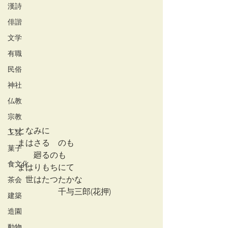
漢詩
俳諧
文学
有職
民俗
神社
仏教
宗教
いとなみに
工芸
　まはさるゝのも
菓子
　　　廻るのも
食文化
　まはりもちにて
　　世はたつたかな
茶会
　　　　　　千与三郎(花押)
建築
造園
動物