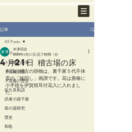
記事
All Posts
木津宗詮
All Posts
2024年4月21日
読了時間: 1分
4月21日 稽古場の床
卜深庵の行事
本日の稽古の掛物は、裏千家５代不休
卜深庵点描
斎の「猿回し」画讃です。花は唐椿に
卜深庵の歴史
小手毬を伊賀焼耳付花入に入れまし
佐久良私語
た。
武者小路千家
茶の湯研究
歴史
和歌