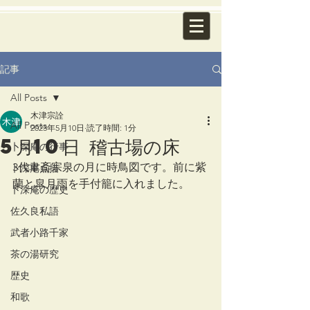
記事
All Posts
木津宗詮
All Posts
2023年5月10日
読了時間: 1分
5月10日 稽古場の床
卜深庵の行事
3代聿斎宗泉の月に時鳥図です。前に紫
卜深庵点描
蘭と皐月雨を手付籠に入れました。
卜深庵の歴史
佐久良私語
武者小路千家
茶の湯研究
歴史
和歌