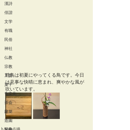
漢詩
俳諧
文学
有職
民俗
神社
仏教
宗教
時鳥は初夏にやってくる鳥です。今日
工芸
は見事な快晴に恵まれ、爽やかな風が
菓子
吹いています。
食文化
茶会
建築
造園
卜深庵点描
動物