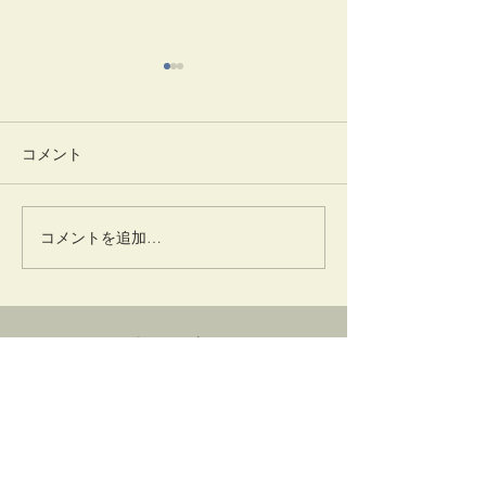
コメント
竹蒔絵溜棗
放生会
コメントを追加…
卜深庵
一般財団法人
​お問合せ