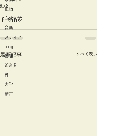
動物
植物
自然科学
音楽
メディア
blog
すべて表示
最新記事
芸能
茶道具
禅
大学
稽古