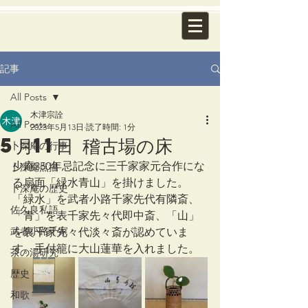
記事
All Posts
木津宗詮
All Posts
2023年5月13日
読了時間: 1分
5月11日 稽古場の床
卜深庵の行事
少庵350年忌記念に三千家家元合作にな
卜深庵点描
る扇面「緑水青山」を掛けました。
卜深庵の歴史
「緑水」を武者小路千家先代有隣斎、
佐久良私語
「青」を表千家先々代即中斎、「山」
武者小路千家
を裏千家先々代淡々斎が認めていま
す。手付籠に大山蓮華を入れました。
茶の湯研究
歴史
和歌