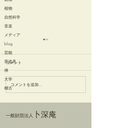
植物
自然科学
音楽
メディア
blog
芸能
茶道具
コメント
竹蒔絵溜棗
放生会
禅
大学
コメントを追加…
稽古
卜深庵
一般財団法人