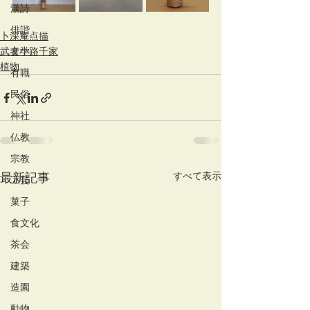
漢詩
俳諧
卜深庵点描
武者小路千家
文学
植物
有職
民俗
神社
仏教
宗教
すべて表示
最新記事
工芸
菓子
食文化
茶会
建築
造園
動物