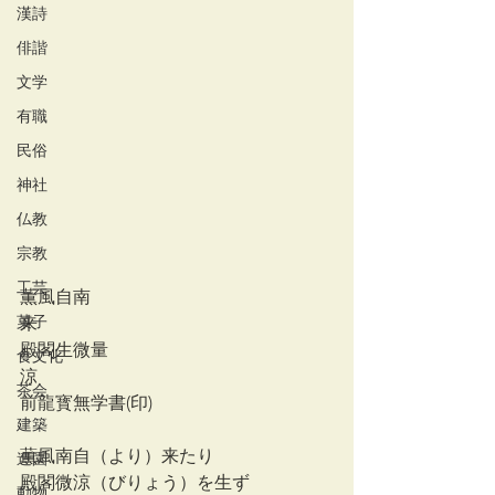
漢詩
俳諧
文学
有職
民俗
神社
仏教
宗教
工芸
薫風自南
菓子
来
殿閣生微量
食文化
涼
茶会
前龍寳無学書(印)
建築
薫風南自（より）来たり
造園
殿閣微涼（びりょう）を生ず
動物