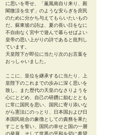
に思いを寄せ、「薫風南自り来り、殿
閣微涼を生ず」のような安らぎを庶民
のために分かち与えてもらいたいもの
だ。蘇東坡の詩は、夏の長い日をなに
不自由なく宮中で遊んで暮らせばよい
皇帝の思い上がりの詩であると批判し
ています。
天皇陛下が即位に当たり次のお言葉を
おっしゃいました。
ここに、皇位を継承するに当たり、上
皇陛下のこれまでの歩みに深く思いを
致し、また歴代の天皇のなさりようを
心にとどめ、自己の研鑽に励むととも
に常に国民を思い、国民に寄り添いな
がら憲法にのっとり、日本国および日
本国民統合の象徴としての責務を果た
すことを誓い、国民の幸せと国の一層
の発展、そして世界の平和を切に希望