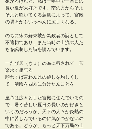
嫌がるけれど、私は一年中で一番日の
長い夏が大好きです。南の方からそよ
そよと吹いてくる薫風によって、宮殿
の隅々がもいっぺんに涼しくなる。
のちに宋の蘇東坡が為政者の詩として
不適切であり、また当時の上流の人た
ちを諷刺した詩を読んでいます。
一たび居（きょ）の為に移されて　苦
楽永く相忘る
願わくば言わん此の施しを均しくし
て　清陰を四方に分けたんことを
皇帝は広々とした宮殿に住んでいるの
で、暑く苦しい夏日の長いのが好きと
いうのだろうが、天下の人々が炎熱の
中に苦しんでいるのに気がつかないの
である。どうか、もっと天下万民の上