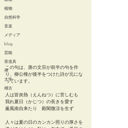
植物
自然科学
音楽
メディア
blog
芸能
茶道具
この句は、唐の文宗が前半の句を作
禅
り、柳公権が後半をつけた詩が元にな
大学
っています。
稽古
人は皆炎熱（えんねつ）に苦しむも　
我れ夏日（かじつ）の長きを愛す
薫風南自来たり　殿閣微涼を生ず
人々は夏の日のカンカン照りの厚さを