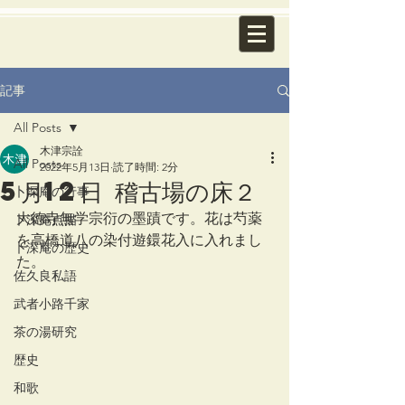
記事
All Posts
木津宗詮
All Posts
2022年5月13日
読了時間: 2分
5月12日 稽古場の床２
卜深庵の行事
大徳寺無学宗衍の墨蹟です。花は芍薬
卜深庵点描
を高橋道八の染付遊鐶花入に入れまし
卜深庵の歴史
た。
佐久良私語
武者小路千家
茶の湯研究
歴史
和歌