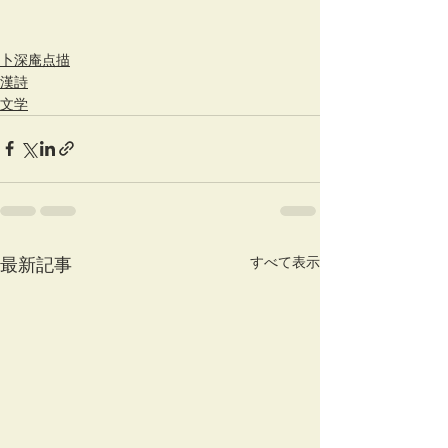
卜深庵点描
漢詩
文学
すべて表示
最新記事