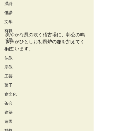
漢詩
俳諧
文学
有職
爽やかな風の吹く稽古場に、郭公の鳴
民俗
き声がひとしお初風炉の趣を加えてく
れています。
神社
仏教
宗教
工芸
菓子
食文化
茶会
建築
造園
動物