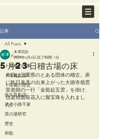
記事
All Posts
木津宗詮
All Posts
2024年6月6日
読了時間: 1分
5月23日稽古場の床
卜深庵の行事
本日は三重県のとある団体の稽古。床
卜深庵点描
に昨日表具の出来上がった大徳寺嶺雲
卜深庵の歴史
室老師の一行「金龍起五雲」を掛け、
佐久良私語
信楽焼面取花入に擬宝珠を入れまし
武者小路千家
た。
茶の湯研究
歴史
和歌