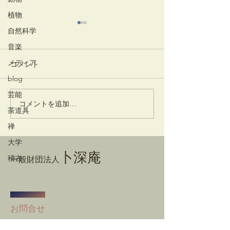
植物
自然科学
音楽
メディア
コメント
竹蒔絵溜棗
放生会
blog
芸能
コメントを追加…
茶道具
禅
大学
卜深庵
稽古
一般財団法人
​お問合せ