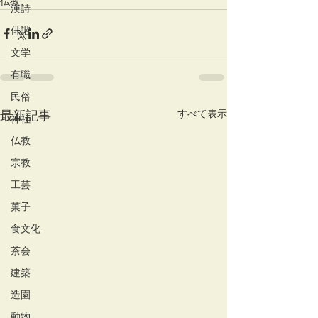
仏教
漢詩
俳諧
文学
有職
民俗
すべて表示
最新記事
神社
仏教
宗教
工芸
菓子
食文化
茶会
建築
造園
動物