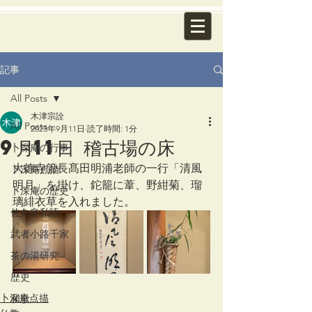
記事
All Posts
木津宗詮
All Posts
2023年9月11日
読了時間: 1分
9月11日 稽古場の床
卜深庵の行事
大徳寺管長髙田明浦老師の一行「清風
卜深庵点描
明月」を掛け、鉈籠に葦、野紺菊、瑠
卜深庵の歴史
璃緋衣草を入れました。
佐久良私語
武者小路千家
茶の湯研究
歴史
卜深庵点描
和歌