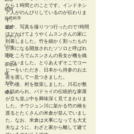
なら１時間とのことです。インドネシ
植物
ア人がのんびりしているのが伝わりま
自然科学
す。
途中、写真を撮りつつ行ったので1時間
音楽
ほどかけてようやくムスンさんの家に
メディア
到着しました。竹を細かく割ったもの
blog
が床になる開放されたソソロと呼ばれ
芸能
るところでムスンさんの長女が機を織
っていました。とりあえずそこでコー
茶道具
ヒーをいただき、日本から持参のお土
禅
産を渡して一息つきました。
大学
その後、村を散策しました。川石が敷
き詰められ、バドゥイの伝統的な家屋
稽古
が立ち並ぶ中を興味深く見てまわりま
した。チウジュン川に架かる竹の橋を
渡るとたくさんの米倉が並んでいまし
た。なお、米倉は火事になっても大丈
夫なように、わざと家から離して建て