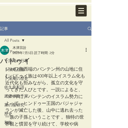
記事
All Posts
木津宗詮
All Posts
2023年7月5日
読了時間: 2分
バドゥイ
卜深庵の行事
ジャワ島西端のバンテン州の山地に住
卜深庵点描
むバドゥイ族は400年以上イスラム化も
卜深庵の歴史
近代化も拒みながら、孤立の文化を守
佐久良私語
ってきた人びとです。一説によると、
武者小路千家
1579年に、バンテンのイスラム勢力に
よって、ヒンドゥー王国のパジャジャ
茶の湯研究
ランが滅亡した後、山中に逃れ去った
歴史
一族の子孫ということです 。独特の世
和歌
界観と慣習を守り続けて、学校や病