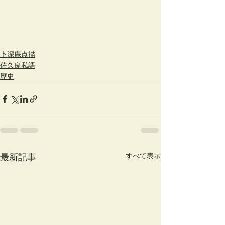
卜深庵点描
佐久良私語
歴史
すべて表示
最新記事