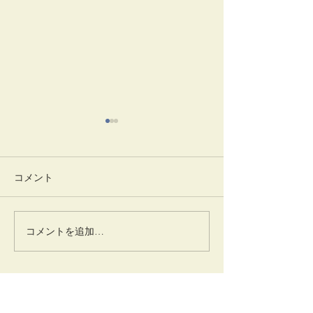
コメント
清々しい朝
井でし月かも
コメントを追加…
卜深庵
一般財団法人