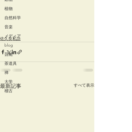
植物
自然科学
音楽
メディア
佐久良私語
blog
芸能
茶道具
禅
大学
すべて表示
最新記事
稽古