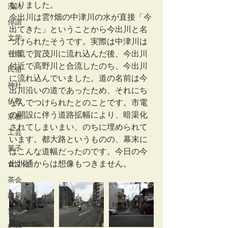
なりました。
漢詩
今出川は雲ｹ畑の中津川の水が直接「今
俳諧
出てきた」ということから今出川と名
文学
づけられたそうです。実際は中津川は
有職
上流で賀茂川に流れ込んだ後、今出川
付近で高野川と合流したのち、今出川
民俗
に流れ込んでいました。道の名前は今
神社
出川沿いの道であったため、それにち
仏教
なんでつけられたとのことです。市電
の開設に伴う道路拡幅により、暗渠化
宗教
されてしまいまい、のちに埋められて
工芸
います。都大路というものの、幕末に
菓子
はこんな道幅だったのです。今日の今
出川通からは想像もつきません。
食文化
茶会
建築
造園
動物