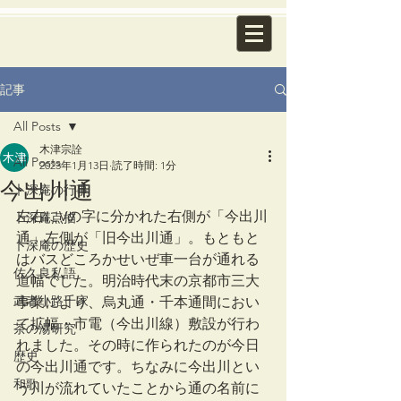
記事
All Posts
木津宗詮
All Posts
2023年1月13日
読了時間: 1分
今出川通
卜深庵の行事
左右にVの字に分かれた右側が「今出川
卜深庵点描
通」左側が「旧今出川通」。もともと
卜深庵の歴史
はバスどころかせいぜ車一台が通れる
佐久良私語
道幅でした。明治時代末の京都市三大
武者小路千家
事業により、烏丸通・千本通間におい
て拡幅・市電（今出川線）敷設が行わ
茶の湯研究
れました。その時に作られたのが今日
歴史
の今出川通です。ちなみに今出川とい
和歌
う川が流れていたことから通の名前に