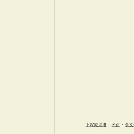
卜深庵点描
民俗
食文