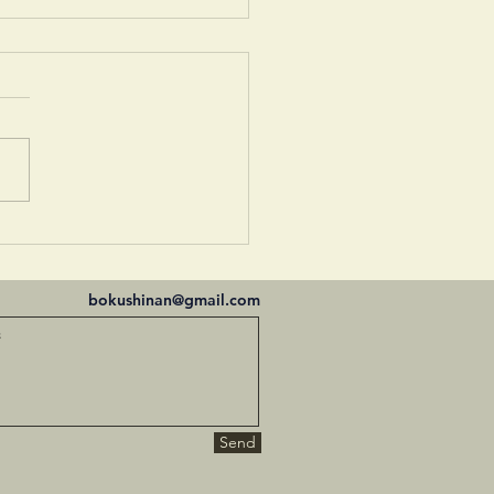
絵溜棗
bokushinan@gmail.com
Send