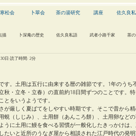
寒松会
卜翠会
茶の湯研究
講座
佐久良私
点描
卜深庵の歴史
佐久良私語
武者小路千家
茶の
月30日
読了時間: 2分
学
有職
民俗
神社
仏教
宗教
工芸
物
植物
自然科学
音楽
メディア
blog
です。土用は五行に由来する暦の雑節です。1年のうち
立秋・立冬・立春）の直前約18日間ずつのことです。
ことをいうようです。
さが厳しく夏ばてをしやすい時期です。そこで昔から精
用蜆（しじみ）、土用餅（あんころ餅）、土用卵などの
ように土用に鰻を食べる習慣が一般化したきっかけは、
したいと近所のうなぎ屋から相談された江戸時代の発明