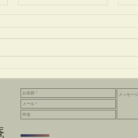
一味神水
竹蒔
庵