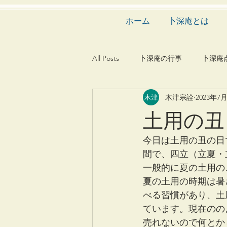
ホーム
卜深庵とは
All Posts
卜深庵の行事
卜深庵
木津宗詮
2023年7
和歌
漢詩
俳諧
文
土用の丑
茶会
建築
造園
動
今日は土用の丑の日
間で、四立（立夏・
一般的に夏の土用の
夏の土用の時期は暑
べる習慣があり、土
ています。現在のの
売れないので何とか