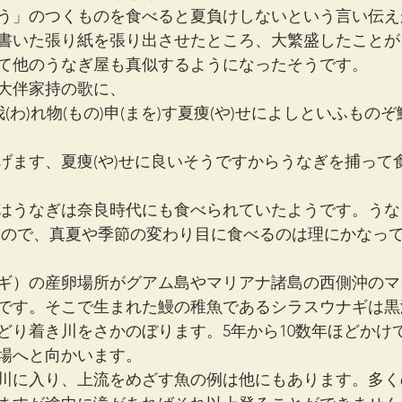
う」のつくものを食べると夏負けしないという言い伝え
書いた張り紙を張り出させたところ、大繁盛したことが
て他のうなぎ屋も真似するようになったそうです。
大伴家持の歌に、
(わ)れ物(もの)申(まを)す夏痩(や)せによしといふものぞ鰻
げます、夏痩(や)せに良いそうですからうなぎを捕って
はうなぎは奈良時代にも食べられていたようです。うな
なので、真夏や季節の変わり目に食べるのは理にかなっ
ギ）の産卵場所がグアム島やマリアナ諸島の西側沖のマ
です。そこで生まれた鰻の稚魚であるシラスウナギは黒
どり着き川をさかのぼります。5年から10数年ほどかけ
場へと向かいます。
川に入り、上流をめざす魚の例は他にもあります。多く