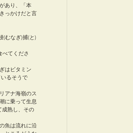
があり、「本
きっかけだと言
(むなぎ)捕(と)
食べてくださ
ぎはビタミン
ているそうで
リアナ海嶺のス
潮に乗って生息
て成熟し、その
の魚は流れに沿