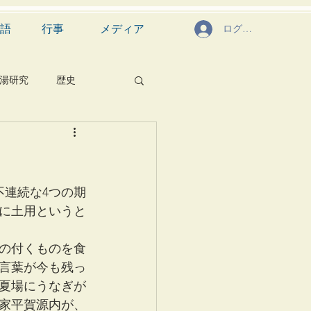
語
行事
メディア
ログイン
湯研究
歴史
菓子
食文化
芸能
茶道具
不連続な4つの期
特に土用というと
の付くものを食
言葉が今も残っ
夏場にうなぎが
家平賀源内が、