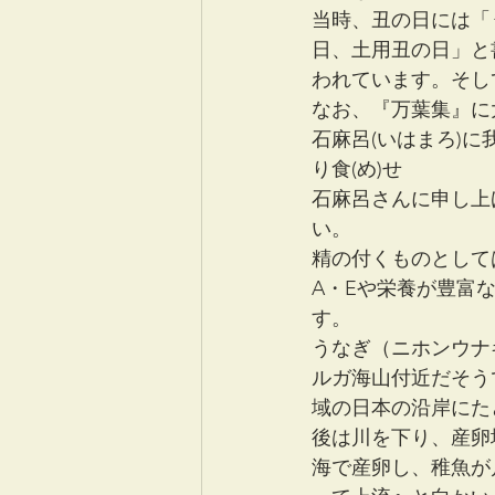
当時、丑の日には「
日、土用丑の日」と
われています。そし
なお、『万葉集』に
石麻呂(いはまろ)に我
り食(め)せ
石麻呂さんに申し上
い。
精の付くものとして
A・Eや栄養が豊富
す。
うなぎ（ニホンウナ
ルガ海山付近だそう
域の日本の沿岸にた
後は川を下り、産卵
海で産卵し、稚魚が