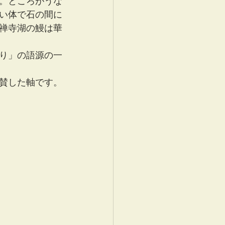
。ところがうな
い体で石の間に
禅寺湖の鰻は華
り」の語源の一
賛した軸です。