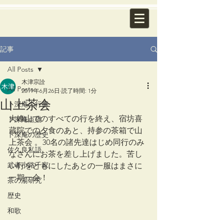
記事
All Posts
木津宗詮
All Posts
2019年6月26日
読了時間: 1分
山上茶会
卜深庵の行事
大峰山でのすべての行を終え、宿坊喜
卜深庵点描
蔵院での夕食のあと、持参の茶箱で山
卜深庵の歴史
上茶会 。30名の諸先達はじめ同行のみ
佐久良私語
なさんにお茶を差し上げました。苦し
武者小路千家
い行をともにしたあとの一服はまさに
一期一会！
茶の湯研究
歴史
和歌