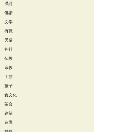
漢詩
俳諧
文学
有職
民俗
神社
仏教
宗教
工芸
菓子
食文化
茶会
建築
造園
動物