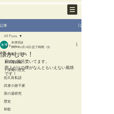
記事
All Posts
木津宗詮
All Posts
2021年6月18日
読了時間: 1分
懐かしい！
卜深庵の行事
薪でお風呂焚いてます。
卜深庵点描
雨上がりの煙がなんともいえない風情
卜深庵の歴史
です！
佐久良私語
武者小路千家
茶の湯研究
歴史
和歌