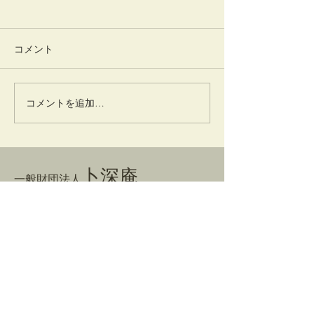
コメント
清々しい朝
井でし月かも
コメントを追加…
卜深庵
一般財団法人
​お問合せ