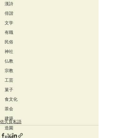
漢詩
俳諧
文学
有職
民俗
神社
仏教
宗教
工芸
菓子
食文化
茶会
建築
佐久良私語
造園
動物