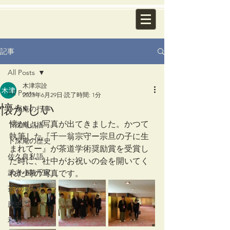
記事
All Posts
木津宗詮
All Posts
2023年6月29日
読了時間: 1分
懐かしい
卜深庵の行事
懐かしい写真が出てきました。かつて
卜深庵点描
執筆した『千一翁宗守ー宗旦の子に生
卜深庵の歴史
まれてー』が茶道学術奨励賞を受賞し
佐久良私語
た時に、社中がお祝いの会を開いてく
武者小路千家
れた時の写真です。
茶の湯研究
歴史
和歌