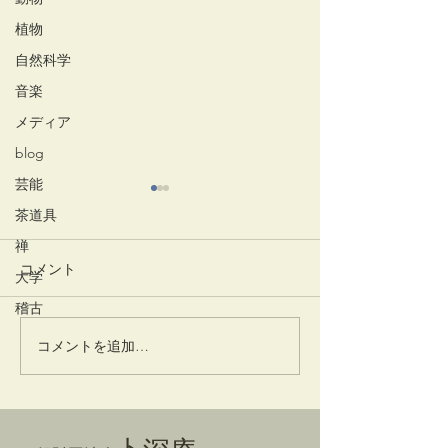
植物
自然科学
音楽
メディア
blog
芸能
茶道具
禅
コメント
大学
竹蒔絵溜棗
井でし月かも
稽古
コメントを追加…