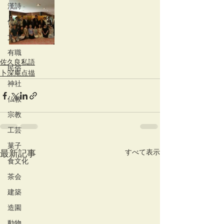
漢詩
俳諧
文学
有職
佐久良私語
民俗
卜深庵点描
神社
仏教
宗教
工芸
菓子
すべて表示
最新記事
食文化
茶会
建築
造園
動物