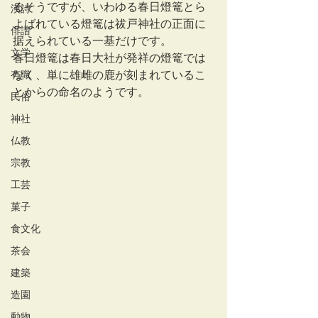
るそうですが、いわゆる春日燈篭とら
漢詩
よばれている燈篭は祓戸神社の正面に
俳諧
据えられている一基だけです。
文学
春日燈篭は春日大社が発祥の燈篭では
有職
なく、単に雄雌の鹿が刻まれているこ
とからの命名のようです。
民俗
神社
仏教
宗教
工芸
菓子
食文化
茶会
建築
造園
動物