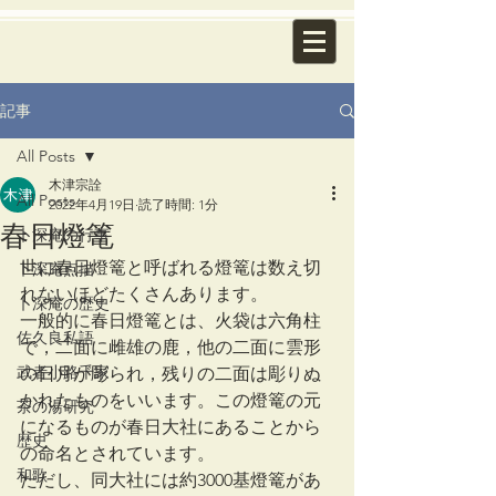
記事
All Posts
木津宗詮
All Posts
2022年4月19日
読了時間: 1分
春日燈篭
卜深庵の行事
世に春日燈篭と呼ばれる燈篭は数え切
卜深庵点描
れないほどたくさんあります。
卜深庵の歴史
一般的に春日燈篭とは、火袋は六角柱
佐久良私語
で，二面に雌雄の鹿，他の二面に雲形
武者小路千家
の日月が彫られ，残りの二面は彫りぬ
かれたものをいいます。この燈篭の元
茶の湯研究
になるものが春日大社にあることから
歴史
の命名とされています。
和歌
ただし、同大社には約3000基燈篭があ