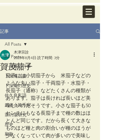
記事
All Posts
木津宗詮
All Posts
2023年8月4日
読了時間: 3分
賀茂茄子
卜深庵の行事
茄子には小切茄子から　米茄子などの
卜深庵点描
ような丸い茄子・千両茄子・水茄子・
卜深庵の歴史
長茄子（通称）などたくさんの種類が
佐久良私語
あります。茄子は長ければ長いほど美
武者小路千家
味しいのだそうです。小さな茄子も50
センチにもなる長茄子まで種の数はほ
茶の湯研究
とんど同じです。だから長くて大きな
歴史
ものほど種と肉の割合いが種のほうが
和歌
少なくなっていて肉が多いので美味し