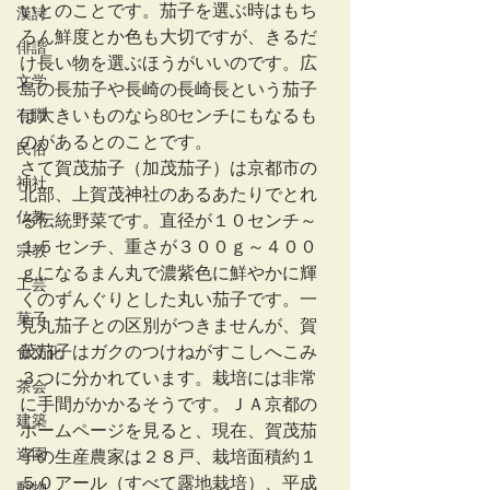
いとのことです。茄子を選ぶ時はもち
漢詩
ろん鮮度とか色も大切ですが、きるだ
俳諧
け長い物を選ぶほうがいいのです。広
文学
島の長茄子や長崎の長崎長という茄子
有職
は大きいものなら80センチにもなるも
のがあるとのことです。
民俗
さて賀茂茄子（加茂茄子）は京都市の
神社
北部、上賀茂神社のあるあたりでとれ
仏教
る伝統野菜です。直径が１０センチ～
１５センチ、重さが３００ｇ～４００
宗教
ｇになるまん丸で濃紫色に鮮やかに輝
工芸
くのずんぐりとした丸い茄子です。一
菓子
見丸茄子との区別がつきませんが、賀
茂茄子はガクのつけねがすこしへこみ
食文化
３つに分かれています。栽培には非常
茶会
に手間がかかるそうです。ＪＡ京都の
建築
ホームページを見ると、現在、賀茂茄
造園
子の生産農家は２８戸、栽培面積約１
５０アール（すべて露地栽培）、平成
動物