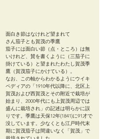
面白き節はなけれど望まれて
さん茄子とも賀茂の季鷹
茄子には面白い節（点・ところ）は無
いけれど、賛を書くように（三茄子に
掛けている）と望まれたわたし賀茂季
鷹（賀茂茄子にかけている）。
なお、この軸からわかるようにウイキ
ペディアの「1910年代以降に、北区上
賀茂および西賀茂とその附近で栽培が
始まり、2000年代にも上賀茂周辺では
盛んに栽培され」の記述は明らかに誤
りです。季鷹は天保12年(1841)に91才で
没しています。少なくとも江戸時代末
期に賀茂茄子は間違いなく「賀茂」で
栽培されていました。