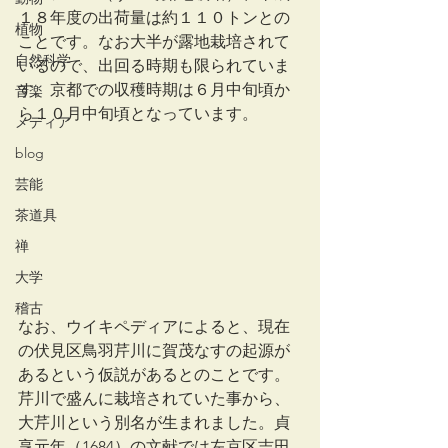
１８年度の出荷量は約１１０トンとの
植物
ことです。なお大半が露地栽培されて
自然科学
いるので、出回る時期も限られていま
す。京都での収穫時期は６月中旬頃か
音楽
ら１０月中旬頃となっています。
メディア
blog
芸能
茶道具
禅
大学
稽古
なお、ウイキペディアによると、現在
の伏見区鳥羽芹川に賀茂なすの起源が
あるという仮説があるとのことです。
芹川で盛んに栽培されていた事から、
大芹川という別名が生まれました。貞
享元年（1684）の文献では左京区吉田