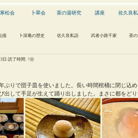
寒松会
卜翠会
茶の湯研究
講座
佐久良私
点描
卜深庵の歴史
佐久良私語
武者小路千家
茶の
月3日
読了時間: 1分
学
有職
民俗
神社
仏教
宗教
工芸
物
植物
自然科学
音楽
メディア
blog
年ぶりで団子皿を使いました。長い時間棺桶に閉じ込め
び出して手足が生えて踊り出しました。まさに都をどり