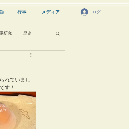
語
行事
メディア
ログイン
湯研究
歴史
菓子
食文化
芸能
茶道具
られていまし
です！