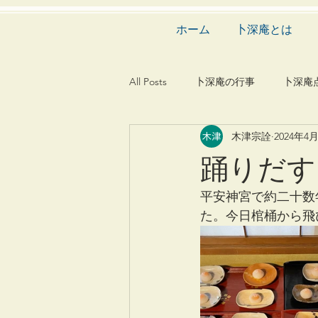
ホーム
卜深庵とは
All Posts
卜深庵の行事
卜深庵
木津宗詮
2024年4
和歌
漢詩
俳諧
文
踊りだす
茶会
建築
造園
動
平安神宮で約二十数
た。今日棺桶から飛