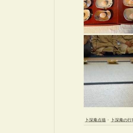
卜深庵点描
卜深庵の行