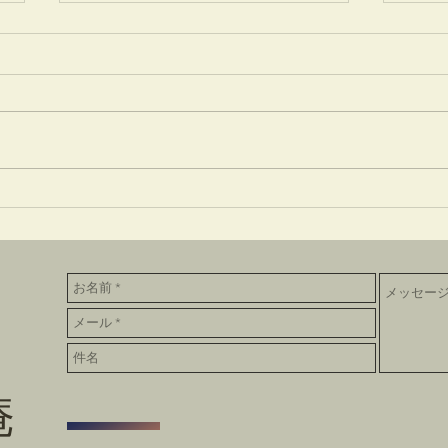
一味神水
竹蒔
庵