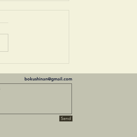
絵溜棗
bokushinan@gmail.com
Send