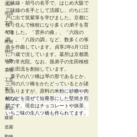
三味線・胡弓の名手で、はじめ大阪で
漢詩
三味線の名手として活躍し、のちに江
俳諧
戸に出て筑紫箏を学びました。京都に
文学
移り住んで検校になり多くの弟子を育
有職
てました。「雲井の曲」、「六段の
調」、「八段の調」など、数多くの筝
民俗
曲を作曲しています。貞享2年6月12日
神社
に71歳で没しています。墓所は京都黒
仏教
谷の常光院。なお、孫弟子の生田検校
が生田流を創始しています。
宗教
　菓子の八ツ橋は琴の形であるとか、
工芸
三河の八ツ橋をかたどっているとか諸
菓子
説ありますが、原料の
米粉に砂糖や肉
桂などを混ぜて短冊形にした堅焼き煎
食文化
餅です。現在はチョコレートや抹茶、
茶会
いちご味の生八ツ橋も作られてます。
建築
造園
動物