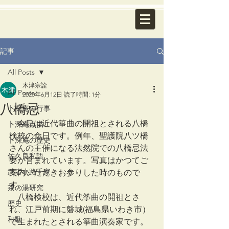
記事
All Posts
木津宗詮
All Posts
2020年6月12日
読了時間: 1分
八橋忌
卜深庵の行事
　今日は近代箏曲の開祖とされる八橋
卜深庵点描
検校の命日です。例年、聖護院八ツ橋
卜深庵の歴史
さんの主催になる法然院での八橋忌法
佐久良私語
要が営まれています。写真はかつてご
武者小路千家
案内いただきお参りした時のもので
す。
茶の湯研究
　八橋検校は、近代筝曲の開祖とさ
歴史
れ、江戸前期に磐城(福島県いわき市）
和歌
で生まれたとされる箏曲演奏家です。