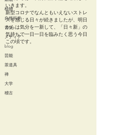
いきます。
植物
新型コロナでなんともいえないストレ
自然科学
スを感じる日々が続きましたが、明日
からは気分を一新して、「日々新」の
音楽
気持ちで一日一日を臨みたく思う今日
メディア
この頃です。
blog
芸能
茶道具
禅
大学
稽古