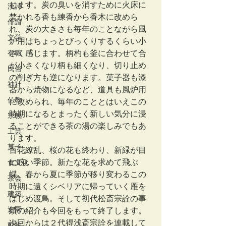
じます。炭の臭いを消すために火床に
漢詩
焚かれる香も練香から香木に改めら
俳諧
れ、炭の大きさも毎年のことながら風
文学
炉用はちょっとびっくりするくらい小
有職
さく感じます。柄杓も釜に合わせて合
が小さくなり柄も細くなり、切り止め
民俗
の削ぎ方も逆になります。菓子器も漆
神社
器から焼物になるなど、道具も風炉用
仏教
に改められ、毎年のこととはいえこの
時期になるとまったく新しい気分に浸
宗教
ることができる茶の湯の楽しみでもあ
工芸
ります。
菓子
百花繚乱、桜の花も終わり、新緑が目
に眩い季節。新たな花を求めて飛ぶ
食文化
蝶。春から夏に季節が移り変わるこの
茶会
時期に遠くシベリアに帰っていく雁を
建築
はじめ渡鳥。そして初代松斎宗詮の事
造園
績の紹介も今回をもって終了します。
次回からは２代得浅斎宗詮を連載して
動物