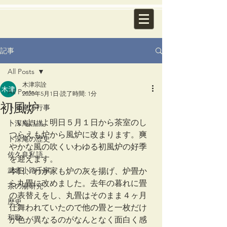
記事
All Posts
木津宗詮
All Posts
2020年5月1日
読了時間: 1分
初風炉
卜深庵の行事
　いよいよ明日５月１日から茶室のし
卜深庵点描
つらえも炉から風炉に改まります。爽
卜深庵の歴史
やかな風の吹くいわゆる初風炉の好季
佐久良私語
を迎えます。
武者小路千家
本日、わが家も炉の灰を揚げ、炉畳か
ら丸畳に改めました。去年の暮れに畳
茶の湯研究
の表替えをし、丸畳はそのまま４ヶ月
歴史
仕舞われていたので他の畳と一枚だけ
和歌
が色が異なるのがなんとなく面白く感