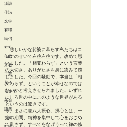
漢詩
俳諧
文学
有職
民俗
神社
　悲しいかな娑婆に暮らす私たちはコ
仏教
ロナのせいで右往左往です。改めて思
いました。「相変わらず」という言葉
宗教
の大切さ、ありがたさを身に染みて感
工芸
じました。今回の騒動で、本当は「相
菓子
変わらず」ということが幸せなのでは
ないかと考えさせられました。いずれ
食文化
にしろ世の中にこのような世界がある
茶会
というのは驚きです。
建築
今、まさに朧八大摂心。摂心とは、一
定の期間、精神を集中して心をおさめ
造園
て乱さず、すべてをなげうって禅の修
動物