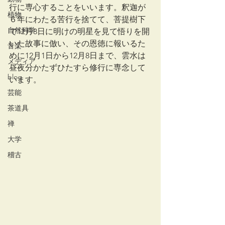
行に専心することをいいます。釈迦が
植物
６年にわたる苦行を捨てて、菩提樹下
自然科学
で12月8日に明けの明星を見て悟りを開
いた故事に倣い、その恩徳に報いるた
音楽
めに12月1日から12月8日まで、雲水は
メディア
昼夜分かたずひたすら修行に専念して
blog
います。
芸能
茶道具
禅
大学
稽古