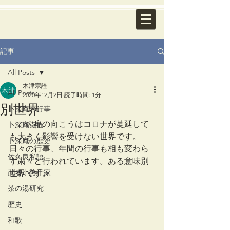
記事
All Posts
木津宗詮
All Posts
2020年12月2日
読了時間: 1分
別世界
卜深庵の行事
　この扉の向こうはコロナが蔓延して
卜深庵点描
も大きく影響を受けない世界です。
卜深庵の歴史
日々の行事、年間の行事も相も変わら
佐久良私語
ず粛々と行われています。ある意味別
武者小路千家
世界です。
茶の湯研究
歴史
和歌